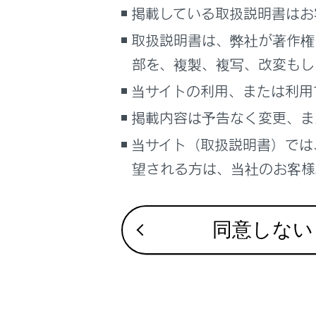
掲載している取扱説明書はお
サイト利用について
警告
取扱説明書は、弊社が著作権
お問い合わせ
部を、複製、複写、改変もし
車を離
子ども
当サイトの利用、または利用
車内に
掲載内容は予告なく変更、ま
日中の
当サイト（取扱説明書）では
子ども
望される方は、当社のお客様相
子ども
もにも
小さな
同意しない
シート
チャイ
チャイ
使用し