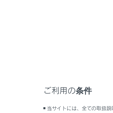
子どもはリ
るしくみ
運転装置に
ナビゲーションシステムを使う
子どもには
車のお手入れ
子どもには
困ったときの対処方法
い。
車の仕様、諸元、装備
子どもがド
補足
ッチを使用
やむを得ず
ブックマーク
しろ向きに
あとで読む
す。
PDFで見る
車両
ご利用の条件
マルチメディア
画面表示設定
当サイトには、全ての取扱説
個人情報の取扱いについて