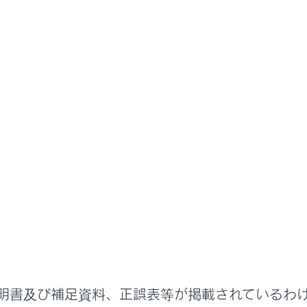
ヤシートに乗せる
触れないよう、子どもはリヤシートに乗せてください。
ドアやウインドウなどの装備を操作させない
、パワーウインドウ／ドア／およびシートなど、体を挟まれる
アやパワーウインドウの開閉などでけがをしないように、チャ
してください。
助手席にチャイルドシートを取り付けるときは、必ず前向きに
取り付けていると、SRSエアバッグが作動したときの衝撃で重
明書及び補足資料、正誤表等が掲載されているわ