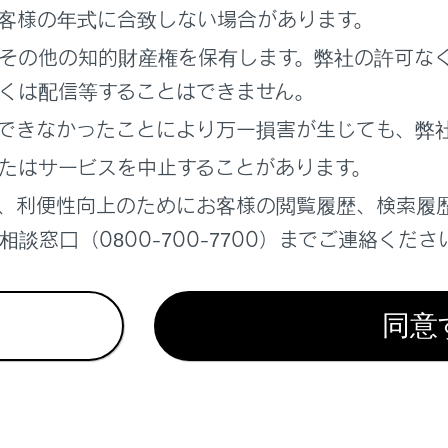
客様の年式に合致しない場合があります。
その他の知的財産権を保有します。弊社の許可な
くは配信等することはできません。
れるときは、子どもを連れて出る
のいたずらにより、車の誤発進や車両火災など、思わぬ事故につ
できなかったことにより万一損害が生じても、弊
人や動物を残したままにしない
たはサービスを中止することがあります。
車内は非常に高温になるため、熱中症や、熱中症を原因とした
、利便性向上のためにお客様の閲覧履歴、検索履
を抱いたまま乗車しない
談窓口（0800-700-7700）までご連絡くださ
を抱いて乗車すると、事故の際にウインドウガラスや乗員、車内
必ずシートベルトを着用させるか、チャイルドシートを使用して
子どもにはチャイルドシートを使用する
同意
ベルトを正しく着用できない子どもを乗せるときは、チャイル
ルドシートを正しく使用する
ルドシートは、事故や急停止の際に子どもを保護します。チャイ
てください。