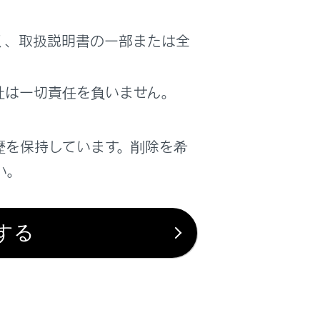
く、取扱説明書の一部または全
ながるおそれがあります。
社は一切責任を負いません。
死亡事故につながるおそれがあります。
歴を保持しています。削除を希
い。
の装備にぶつかるおそれがあります。子ど
ください。
する
ドシートを使用してください。
ルドシートはしっかり取り付けて、正しく