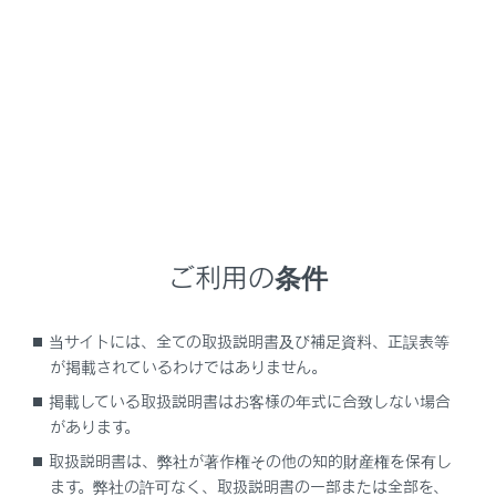
NX 350h
取扱説明書
補足
運転標識の取り付けについて
運転標識の取り付けについて
磁石式の初心運転者標識や高齢運転者標識などを樹脂バ
ご利用の条件
ンパーやアルミボデー部に取り付けることはできませ
ん。
当サイトには、全ての取扱説明書及び補足資料、正誤表等
が掲載されているわけではありません。
掲載している取扱説明書はお客様の年式に合致しない場合
があります。
取扱説明書は、弊社が著作権その他の知的財産権を保有し
ます。弊社の許可なく、取扱説明書の一部または全部を、