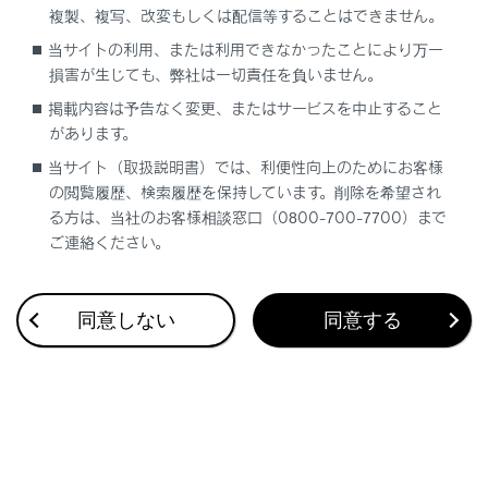
複製、複写、改変もしくは配信等することはできません。
合わせて見られているページ
当サイトの利用、または利用できなかったことにより万一
損害が生じても、弊社は一切責任を負いません。
保証および点検について
掲載内容は予告なく変更、またはサービスを中止すること
があります。
車両データの記録
当サイト（取扱説明書）では、利便性向上のためにお客様
RF送信機の取り付けに関する注意
の閲覧履歴、検索履歴を保持しています。削除を希望され
る方は、当社のお客様相談窓口（0800-700-7700）まで
ご連絡ください。
このページは役に立ちましたか？
同意しない
同意する
はい
いいえ