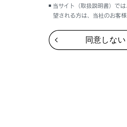
当サイト（取扱説明書）では
サイト利用について
すべ
望される方は、当社のお客様相
お問い合わせ
各席
（ウイ
同意しない
音声対
安全な窓
パワーウ
ワイヤレ
誤って窓