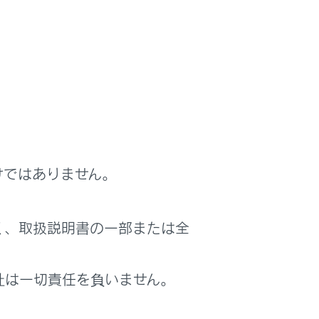
もも一緒に車から離れてください。いたずら
。
けではありません。
く、取扱説明書の一部または全
閉できます。
社は一切責任を負いません。