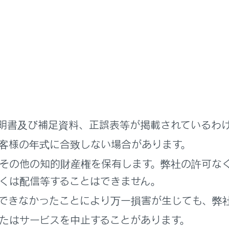
離れるときはパワースイッチをOFFにし、キーを携帯して子ど
よる誤った操作により、思わぬ事故につながるおそれがあります
ウィンドウの作動条件
明書及び補足資料、正誤表等が掲載されているわ
スイッチがONのとき
客様の年式に合致しない場合があります。
リッドシステム停止後の作動
その他の知的財産権を保有します。弊社の許可な
イッチをACCまたはOFFにしたあとでも、約45秒間は窓を開
くは配信等することはできません。
、そのあいだに運転席ドアを開閉すると作動しなくなります。
できなかったことにより万一損害が生じても、弊
話サービスでの操作
たはサービスを中止することがあります。
話サービスを使用して次の操作をすることができます。