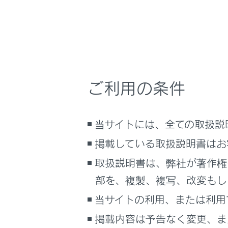
るしくみ
車から
ナビゲーションシステムを使う
などに
車のお手入れ
困ったときの対処方法
車の仕様、諸元、装備
知識
ご利用の条件
補足
パワー
ブックマーク
当サイトには、全ての取扱説
あとで読む
パワー
掲載している取扱説明書はお
ハイブ
PDFで見る
取扱説明書は、弊社が著作権
車両
パワース
部を、複製、複写、改変もし
マルチメディア
ただし
当サイトの利用、または利用
画面表示設定
音声対
掲載内容は予告なく変更、ま
音声対
個人情報の取扱いについて