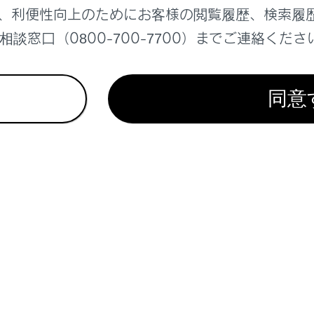
、利便性向上のためにお客様の閲覧履歴、検索履
ての席の窓の開閉
談窓口（0800-700-7700）までご連絡くださ
の窓の開閉
ンドウロックスイッチがOFFのときのみ操作可能）
同意
話サービスについては、別冊
「‍マルチメディア取扱説明書‍」
を参
の開閉を補助するための機能
ィンドウスイッチを使った操作
スリモコンを使った操作
を開けられないようにする