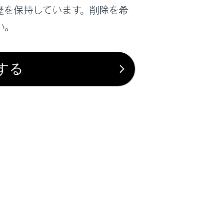
歴を保持しています。削除を希
い。
する
照してください。