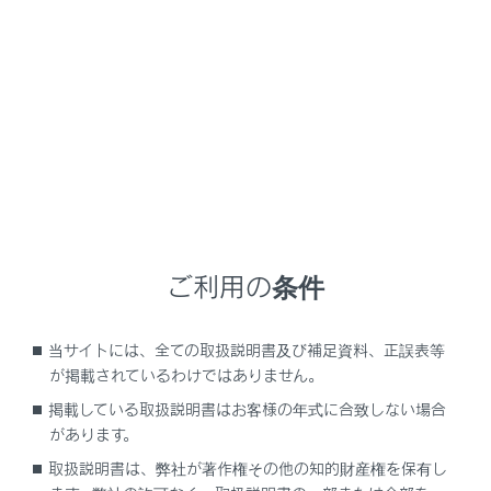
NX 350h
取扱説明書
困ったときの対処方法
ルーフやサンシェードが正常に動かない
パノラマムーンルーフ／電動サ
ンシェードが正常に動かない
ご利用の条件
当サイトには、全ての取扱説明書及び補足資料、正誤表等
パノラマムーンルーフ／電動サンシェードの動
が掲載されているわけではありません。
作を初期化する
掲載している取扱説明書はお客様の年式に合致しない場合
があります。
取扱説明書は、弊社が著作権その他の知的財産権を保有し