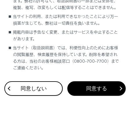
ます。弊社の許可なく、取扱説明書の一部または全部を、
複製、複写、改変もしくは配信等することはできません。
当サイトの利用、または利用できなかったことにより万一
合わせて見られているページ
損害が生じても、弊社は一切責任を負いません。
掲載内容は予告なく変更、またはサービスを中止すること
警告灯が点灯／点滅した
があります。
警告灯一覧
当サイト（取扱説明書）では、利便性向上のためにお客様
ディスプレイに警告メッセージが表示された
の閲覧履歴、検索履歴を保持しています。削除を希望され
る方は、当社のお客様相談窓口（0800-700-7700）まで
ご連絡ください。
このページは役に立ちましたか？
同意しない
同意する
はい
いいえ