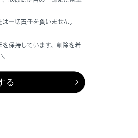
はい
いいえ
社は一切責任を負いません。
歴を保持しています。削除を希
い。
する