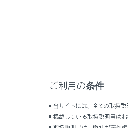
NX 350h
取扱説明書
ナビゲーションシ
ホーム
音声操
はじめに
車を運転する前の準備
車を運転するときに知ってほしい
こと
時間帯や天候に合わせた運転と装
音声操作
備
ご利用の条件
快適装備と便利な室内装備の使い
かた
メーター／ディスプレイの機能と表
当サイトには、全ての取扱説
示される情報
掲載している取扱説明書はお
安全運転を支援する機能
合わせて見ら
通信で安心、快適、便利を支援す
取扱説明書は、弊社が著作権