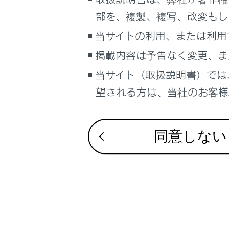
るしくみ
VICS・交通情
部を、複製、複写、改変もし
ナビゲーションシステムを使う
目的地に設定
当サイトの利用、または利用
車のお手入れ
地上デジタル
掲載内容は予告なく変更、ま
困ったときの対処方法
車の仕様、諸元、装備
当サイト（取扱説明書）では
補足
望される方は、当社のお客様相
ブックマーク
あとで読む
同意しない
PDFで見る
車両
マルチメディア
画面表示設定
個人情報の取扱いについて