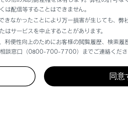
くは配信等することはできません。
シートの取り付け前には、必ずチャイルドシートに付属する取
できなかったことにより万一損害が生じても、弊
たはサービスを中止することがあります。
、利便性向上のためにお客様の閲覧履歴、検索履
／i-Size対応のチャイルドシートを取り付ける
談窓口（0800-700-7700）までご連絡くだ
ルトでチャイルドシートを固定する
同意
れているページ
このページ
ラーの位置調整