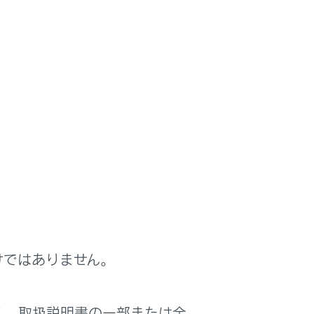
とを推奨します。安全のため、チャイルドシー
イルドシートを取り付ける
を参照してくださ
ズが合っていない場合は、絶対に使用しないで
けではありません。
く、取扱説明書の一部または全