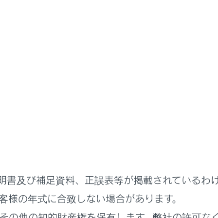
準備
子どもを乗せて安全にドライブするための準備
ルドシートを取り付ける
、チャイルドシートはリヤシート（後部座席）に取り付けるこ
ート（後部座席）に取り付けてください。
チャイルドシートを助手席に取り付ける場合は、
助手席にチャ
に合ったチャイルドシートを、正しく使用してください。サイ
明書及び補足資料、正誤表等が掲載されているわ
客様の年式に合致しない場合があります。
その他の知的財産権を保有します。弊社の許可な