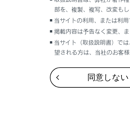
るしくみ
部を、複製、複写、改変もし
チャイルド
ナビゲーションシステムを使う
当サイトの利用、または利用
車のお手入れ
掲載内容は予告なく変更、ま
困ったときの対処方法
車の仕様、諸元、装備
当サイト（取扱説明書）では
ISOFIX
補足
望される方は、当社のお客様相
シートベ
ブックマーク
あとで読む
同意しない
PDFで見る
車両
マルチメディア
合わせて見ら
画面表示設定
ハンドルとミ
キーの種類
個人情報の取扱いについて