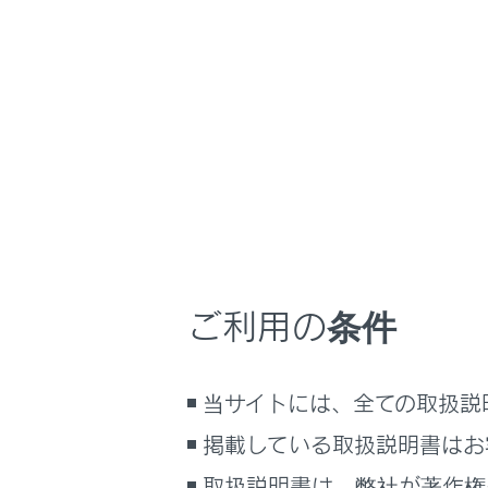
NX 350h
取扱説明書
車を運転する前の
ホーム
チャイ
はじめに
車を運転する前の準備
メニュー
車を運転するときに知ってほしい
こと
レクサスでは
時間帯や天候に合わせた運転と装
トは、リヤシ
備
ご利用の条件
やむを得ず、
快適装備と便利な室内装備の使い
かた
い。
メーター／ディスプレイの機能と表
子どもの体格
当サイトには、全ての取扱説
示される情報
ください。
掲載している取扱説明書はお
安全運転を支援する機能
注意
通信で安心、快適、便利を支援す
取扱説明書は、弊社が著作権