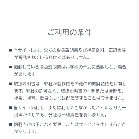
安全運転を支援する通知／案内／注意喚起
ITS Connectは、道路に設置されたDSSS用路側装置や通
ご利用の条件
信機を搭載した車両と無線通信することで、見通しが悪
い交差点の交通状況などの情報を受信します。
当サイトには、全ての取扱説明書及び補足資料、正誤表等
が掲載されているわけではありません。
掲載している取扱説明書はお客様の年式に合致しない場合
があります。
取扱説明書は、弊社が著作権その他の知的財産権を保有し
ます。弊社の許可なく、取扱説明書の一部または全部を、
複製、複写、改変もしくは配信等することはできません。
路側装置
当サイトの利用、または利用できなかったことにより万一
損害が生じても、弊社は一切責任を負いません。
受信した情報は、状況に応じて通知／案内や注意喚起と
掲載内容は予告なく変更、またはサービスを中止すること
してマルチインフォメーションディスプレイなどに表示
があります。
され、運転者に注意を促すことにより安全運転を支援し