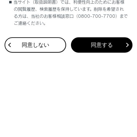
当サイト（取扱説明書）では、利便性向上のためにお客様
ます。
の閲覧履歴、検索履歴を保持しています。削除を希望され
る方は、当社のお客様相談窓口（0800-700-7700）まで
ご連絡ください。
同意しない
同意する
通信利用型レーダークルーズコントロール
先行車との通信により受信した加速／減速情報をレーダ
ークルーズコントロールの制御に利用し、よりスムーズ
な追従走行に寄与することで快適な運転を支援します。
知識