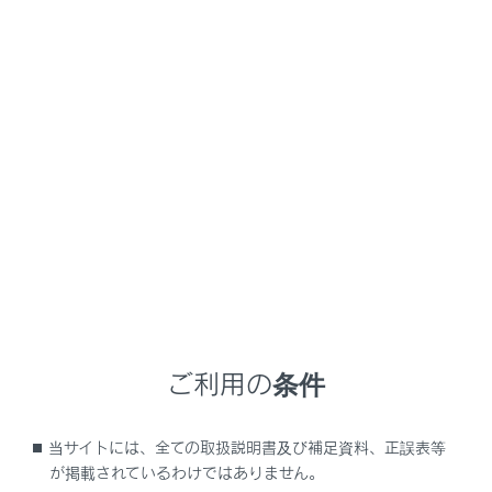
NX 350h
取扱説明書
困ったときの対処方法
販売店に連絡する前にチェックしてほしいこと
販売店に連絡する前にチェック
してほしいこと
ハイブリッドシステムを停止したあとにハンドルがまわ
せなくなった
パワーウインドウスイッチを操作してもドアガラスが開
ご利用の条件
閉しない
パワースイッチが自動的にOFFになった
当サイトには、全ての取扱説明書及び補足資料、正誤表等
オーバーヒートした
が掲載されているわけではありません。