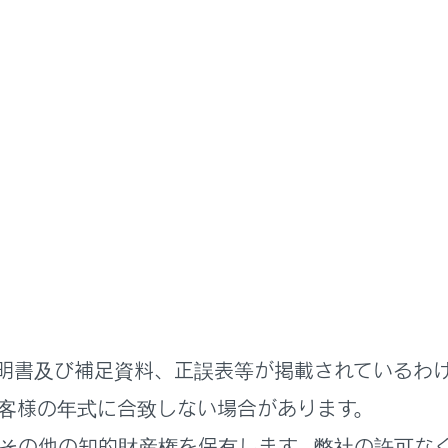
に知ってほしいこと
車の停めかた
めかた
きに確認すること
明書及び補足資料、正誤表等が掲載されているわ
客様の年式に合致しない場合があります。
その他の知的財産権を保有します。弊社の許可な