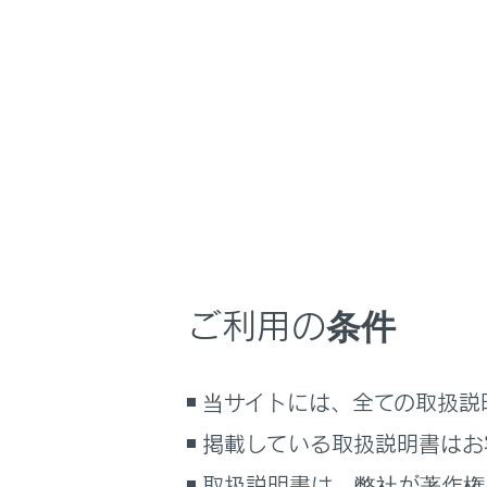
NX 350h
取扱説明書
車を運転するとき
ホーム
車の停
はじめに
車を運転する前の準備
車を運転するときに知ってほしい
こと
車を停めると
時間帯や天候に合わせた運転と装
備
停車する
ご利用の条件
駐車する
快適装備と便利な室内装備の使い
かた
メーター／ディスプレイの機能と表
当サイトには、全ての取扱説
示される情報
掲載している取扱説明書はお
安全運転を支援する機能
通信で安心、快適、便利を支援す
取扱説明書は、弊社が著作権