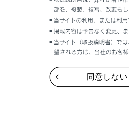
るしくみ
部を、複製、複写、改変もし
合わせて見ら
ナビゲーションシステムを使う
当サイトの利用、または利用
車のお手入れ
駐車する
掲載内容は予告なく変更、ま
困ったときの対処方法
シフトレンジ
車の仕様、諸元、装備
シフトポジシ
当サイト（取扱説明書）では
補足
望される方は、当社のお客様相
ブックマーク
あとで読む
同意しない
PDFで見る
車両
マルチメディア
画面表示設定
個人情報の取扱いについて