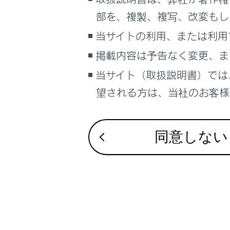
るしくみ
部を、複製、複写、改変もし
ナビゲーションシステムを使う
当サイトの利用、または利用
車のお手入れ
合わせて見ら
掲載内容は予告なく変更、ま
困ったときの対処方法
車の仕様、諸元、装備
当サイト（取扱説明書）では
VICS・交通情
補足
望される方は、当社のお客様相
目的地に設定
地上デジタル
ブックマーク
あとで読む
同意しない
PDFで見る
車両
マルチメディア
画面表示設定
個人情報の取扱いについて