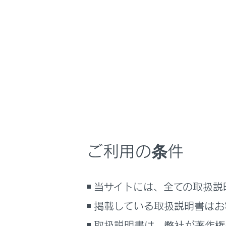
NX 350h
取扱説明書
ナビゲーションシ
ホーム
連絡先
はじめに
車を運転する前の準備
メニュー
車を運転するときに知ってほしい
こと
時間帯や天候に合わせた運転と装
連絡先デ
備
ご利用の条件
快適装備と便利な室内装備の使い
かた
ワンタッ
メーター／ディスプレイの機能と表
当サイトには、全ての取扱説
示される情報
連絡先に
掲載している取扱説明書はお
安全運転を支援する機能
通信で安心、快適、便利を支援す
取扱説明書は、弊社が著作権