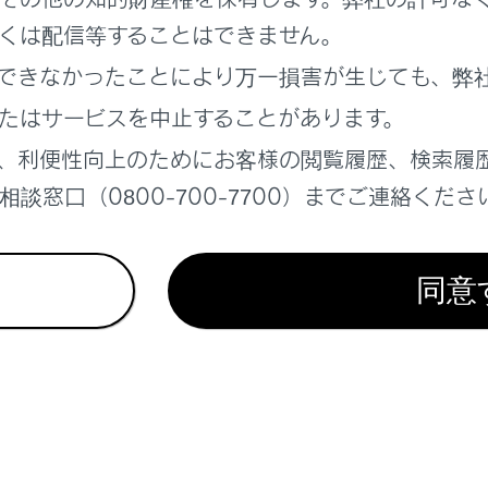
くは配信等することはできません。
できなかったことにより万一損害が生じても、弊
れているページ
このページ
たはサービスを中止することがあります。
、利便性向上のためにお客様の閲覧履歴、検索履
報
談窓口（0800-700-7700）までご連絡くださ
する場所の検索
テレビの視聴
同意