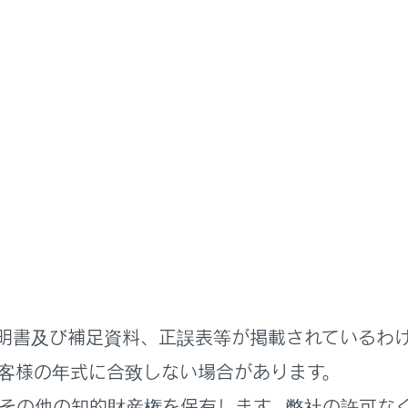
ステムを使う
ハンズフリー電話
データの編集
ータの転送
チダイヤルを登録する
明書及び補足資料、正誤表等が掲載されているわ
新規データを追加する
客様の年式に合致しない場合があります。
その他の知的財産権を保有します。弊社の許可な