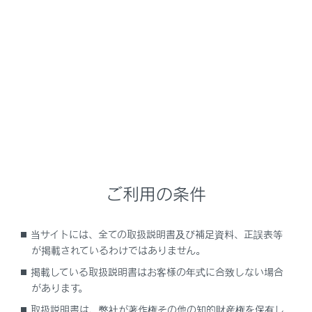
NX 350h
取扱説明書
安全運転を支援する機能
安全運転サポート機能を使う
自車の発進が遅れていることを
知らせる
メニュー
ご利用の条件
発進遅れ告知機能
当サイトには、全ての取扱説明書及び補足資料、正誤表等
が掲載されているわけではありません。
発進遅れ告知機能の設定を変更する
掲載している取扱説明書はお客様の年式に合致しない場合
があります。
取扱説明書は、弊社が著作権その他の知的財産権を保有し