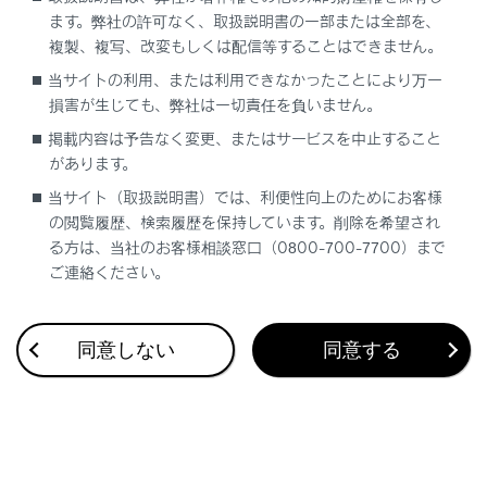
ます。弊社の許可なく、取扱説明書の一部または全部を、
複製、複写、改変もしくは配信等することはできません。
当サイトの利用、または利用できなかったことにより万一
損害が生じても、弊社は一切責任を負いません。
合わせて見られているページ
掲載内容は予告なく変更、またはサービスを中止すること
低速時に障害物との接近を検知して音と画面で知らせる
があります。
当サイト（取扱説明書）では、利便性向上のためにお客様
運転を補助する装置の一覧
の閲覧履歴、検索履歴を保持しています。削除を希望され
Advanced Parkメインスイッチを押して駐車操作を支援する
る方は、当社のお客様相談窓口（0800-700-7700）まで
ご連絡ください。
このページは役に立ちましたか？
同意しない
同意する
はい
いいえ