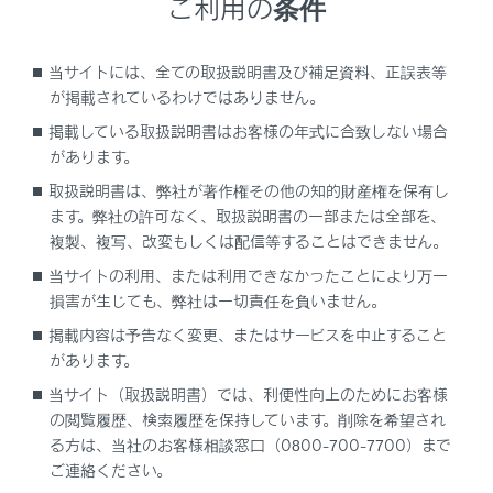
ご利用の条件
やむを得ず助手席にチャイルドシートを取り付け
るときは、必ず前向きに取り付けてください。チ
当サイトには、全ての取扱説明書及び補足資料、正誤表等
ャイルドシートをうしろ向きに取り付けている
が掲載されているわけではありません。
と、SRSエアバッグが作動したときの衝撃で重大
掲載している取扱説明書はお客様の年式に合致しない場合
な傷害を受け、死亡に至るおそれがあります。
があります。
取扱説明書は、弊社が著作権その他の知的財産権を保有し
ます。弊社の許可なく、取扱説明書の一部または全部を、
複製、複写、改変もしくは配信等することはできません。
当サイトの利用、または利用できなかったことにより万一
損害が生じても、弊社は一切責任を負いません。
助手席にチャイルドシートを取り付けるときは、
掲載内容は予告なく変更、またはサービスを中止すること
助手席をいちばんうしろに下げてください。SRS
があります。
エアバッグが作動したときの衝撃で重大な傷害を
当サイト（取扱説明書）では、利便性向上のためにお客様
受け、死亡に至るおそれがあります。
の閲覧履歴、検索履歴を保持しています。削除を希望され
ドア／シート／ピラー／ルーフサイドレールと子
る方は、当社のお客様相談窓口（0800-700-7700）まで
どもの体が接触しないようにしてください。SRS
ご連絡ください。