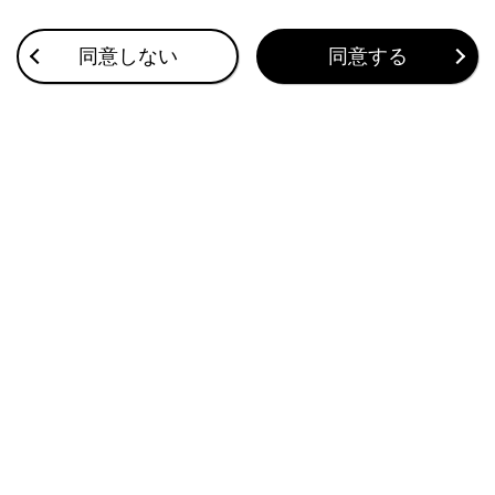
エアバッグが作動したときの衝撃で重大な傷害を
受け、死亡に至るおそれがあります。
同意しない
同意する
ジュニアシートを使用しているときは、シートベ
ルトが正しく装着されていることを確認してくだ
さい。
子どもの年齢、体格に合ったチャイルドシートを
選んでください。
助手席にチャイルドシートを固定する