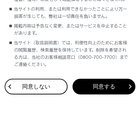
合わせて見られているページ
当サイトの利用、または利用できなかったことにより万一
損害が生じても、弊社は一切責任を負いません。
メンテナンスデータ（指定燃料・オイル量など）
掲載内容は予告なく変更、またはサービスを中止すること
車両カスタマイズ設定一覧
があります。
設定変更方法
当サイト（取扱説明書）では、利便性向上のためにお客様
の閲覧履歴、検索履歴を保持しています。削除を希望され
る方は、当社のお客様相談窓口（0800-700-7700）まで
ご連絡ください。
このページは役に立ちましたか？
同意しない
同意する
はい
いいえ
ブックマーク
あとで読む