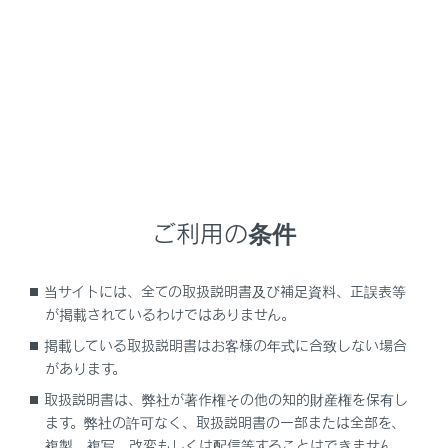
NX 350h
取扱説明書
車の仕様、諸元、装備
仕様一覧
仕様一覧
ご利用の条件
メンテナンスデータ（指定燃料・オイル量など）
当サイトには、全ての取扱説明書及び補足資料、正誤表等
が掲載されているわけではありません。
掲載している取扱説明書はお客様の年式に合致しない場合
があります。
取扱説明書は、弊社が著作権その他の知的財産権を保有し
ます。弊社の許可なく、取扱説明書の一部または全部を、
複製、複写、改変もしくは配信等することはできません。