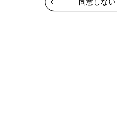
同意しない
左側方向
サイト利用について
3
の位置
お問い合わせ
右側方向
4
の位置
右側方向
合わせて見ら
駐車する
シフトレンジ
シフトポジシ