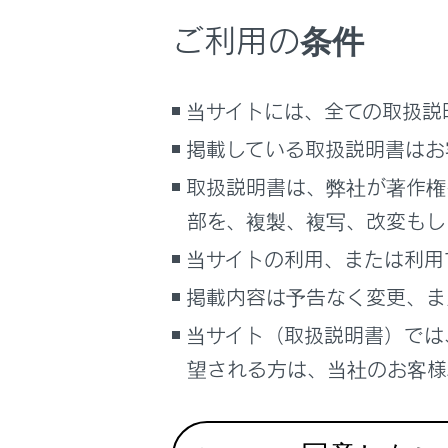
るしくみ
ご利用の条件
ナビゲーションシステムを使う
車のお手入れ
困ったときの対処方法
当サイトには、全ての取扱説
車の仕様、諸元、装備
掲載している取扱説明書はお
補足
取扱説明書は、弊社が著作権
部を、複製、複写、改変もし
ブックマーク
あとで読む
当サイトの利用、または利用
掲載内容は予告なく変更、ま
PDFで見る
車両
当サイト（取扱説明書）では
マルチメディア
望される方は、当社のお客様相
1
の位置
左側方向
画面表示設定
2
の位置
個人情報の取扱いについて