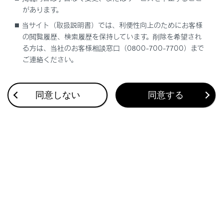
があります。
当サイト（取扱説明書）では、利便性向上のためにお客様
鎖やケーブルなどを使用して車両を固縛するときは、図
の閲覧履歴、検索履歴を保持しています。削除を希望され
に黒く示す角度が45°になるように固縛します。
る方は、当社のお客様相談窓口（0800-700-7700）まで
ご連絡ください。
同意しない
同意する
合わせて見られているページ
警告灯が点灯／点滅した
警告灯一覧
ディスプレイに警告メッセージが表示された