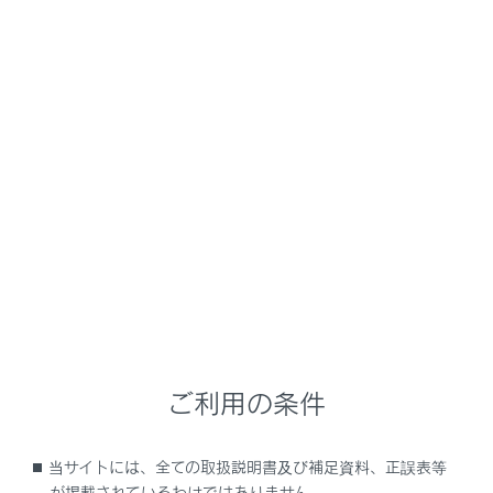
NX 350h
取扱説明書
安全運転を支援する機能
安全運転サポート機能を使う
後方にいる作動対象を検知して
音や画面で知らせたりドアの開
放をキャンセルしたりして安全
な降車を支援する
メニュー
関連リンク
ご利用の条件
車両カスタマイズ設定一覧
当サイトには、全ての取扱説明書及び補足資料、正誤表等
が掲載されているわけではありません。