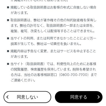
掲載している取扱説明書はお客様の年式に合致しない場合
があります。
安心降車アシストの役割
取扱説明書は、弊社が著作権その他の知的財産権を保有し
ます。弊社の許可なく、取扱説明書の一部または全部を、
安心降車アシストのON/OFFを切りかえる
複製、複写、改変もしくは配信等することはできません。
当サイトの利用、または利用できなかったことにより万一
損害が生じても、弊社は一切責任を負いません。
掲載内容は予告なく変更、またはサービスを中止すること
があります。
当サイト（取扱説明書）では、利便性向上のためにお客様
合わせて見られているページ
の閲覧履歴、検索履歴を保持しています。削除を希望され
る方は、当社のお客様相談窓口（0800-700-7700）まで
低速時に障害物との接近を検知して音と画面で知らせる
ご連絡ください。
運転を補助する装置の一覧
Advanced Parkメインスイッチを押して駐車操作を支援する
同意しない
同意する