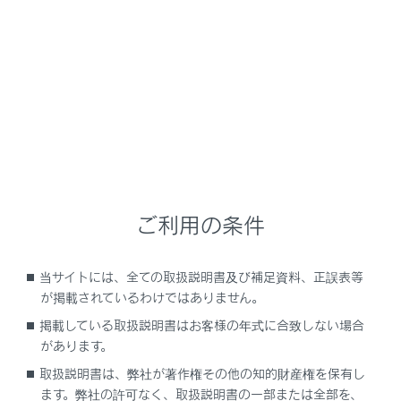
NX 350h
取扱説明書
安全運転を支援する機能
安全運転サポート機能を使う
車線変更するときのハンドル操
作を支援する
ご利用の条件
当サイトには、全ての取扱説明書及び補足資料、正誤表等
LCA（レーンチェンジアシスト）
が掲載されているわけではありません。
掲載している取扱説明書はお客様の年式に合致しない場合
があります。
取扱説明書は、弊社が著作権その他の知的財産権を保有し
ます。弊社の許可なく、取扱説明書の一部または全部を、