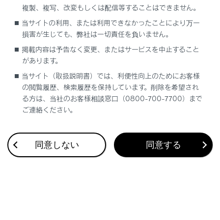
複製、複写、改変もしくは配信等することはできません。
合わせて見られているページ
当サイトの利用、または利用できなかったことにより万一
損害が生じても、弊社は一切責任を負いません。
低速時に障害物との接近を検知して音と画面で知らせる
掲載内容は予告なく変更、またはサービスを中止すること
があります。
運転を補助する装置の一覧
当サイト（取扱説明書）では、利便性向上のためにお客様
Advanced Parkメインスイッチを押して駐車操作を支援する
の閲覧履歴、検索履歴を保持しています。削除を希望され
る方は、当社のお客様相談窓口（0800-700-7700）まで
ご連絡ください。
このページは役に立ちましたか？
同意しない
同意する
はい
いいえ