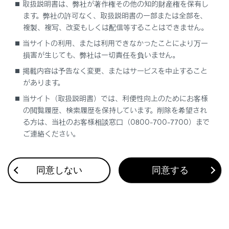
取扱説明書は、弊社が著作権その他の知的財産権を保有し
ます。弊社の許可なく、取扱説明書の一部または全部を、
複製、複写、改変もしくは配信等することはできません。
当サイトの利用、または利用できなかったことにより万一
損害が生じても、弊社は一切責任を負いません。
合わせて見られているページ
掲載内容は予告なく変更、またはサービスを中止すること
があります。
VICS・交通情報
当サイト（取扱説明書）では、利便性向上のためにお客様
目的地に設定する場所の検索
の閲覧履歴、検索履歴を保持しています。削除を希望され
地上デジタルテレビの視聴
る方は、当社のお客様相談窓口（0800-700-7700）まで
ご連絡ください。
同意しない
同意する
このページは役に立ちましたか？
はい
いいえ