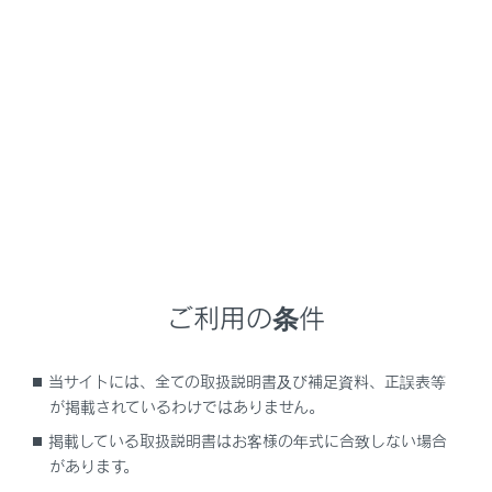
NX 350h
取扱説明書
ナビゲーションシステムを使う
ハンズフリー電話
連絡先データの編集
メニュー
ご利用の条件
連絡先データの転送
当サイトには、全ての取扱説明書及び補足資料、正誤表等
ワンタッチダイヤルを登録する
が掲載されているわけではありません。
掲載している取扱説明書はお客様の年式に合致しない場合
連絡先に新規データを追加する
があります。