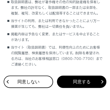
取扱説明書は、弊社が著作権その他の知的財産権を保有し
ます。弊社の許可なく、取扱説明書の一部または全部を、
複製、複写、改変もしくは配信等することはできません。
当サイトの利用、または利用できなかったことにより万一
損害が生じても、弊社は一切責任を負いません。
合わせて見られているページ
掲載内容は予告なく変更、またはサービスを中止すること
があります。
ハンドルとミラーの位置調整
当サイト（取扱説明書）では、利便性向上のためにお客様
キーの種類
の閲覧履歴、検索履歴を保持しています。削除を希望され
ハイブリッドシステムの特徴
る方は、当社のお客様相談窓口（0800-700-7700）まで
ご連絡ください。
同意しない
同意する
このページは役に立ちましたか？
はい
いいえ