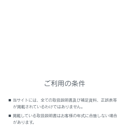
NX 350h
取扱説明書
車を運転する前の準備
車に乗る／降りる／荷物を積む
車両への荷物の積み込み
メニュー
ご利用の条件
ラゲージルームに荷物を積むときの注意
当サイトには、全ての取扱説明書及び補足資料、正誤表等
バックドアの機能と働き
が掲載されているわけではありません。
掲載している取扱説明書はお客様の年式に合致しない場合
リヤシートの背もたれ
があります。