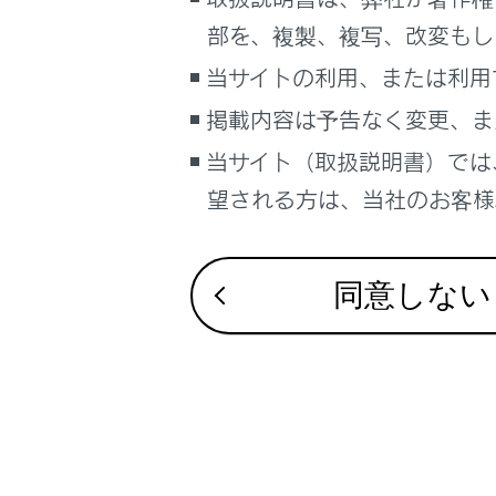
るしくみ
案内設定
部を、複製、複写、改変もし
ナビゲーションシステムを使う
当サイトの利用、または利用
その他設
車のお手入れ
掲載内容は予告なく変更、ま
困ったときの対処方法
走行支援
車の仕様、諸元、装備
当サイト（取扱説明書）では
補足
望される方は、当社のお客様相
ブックマーク
あとで読む
同意しない
合わせて見ら
PDFで見る
車両
VICS・交通情
マルチメディア
目的地に設定
地上デジタル
画面表示設定
個人情報の取扱いについて