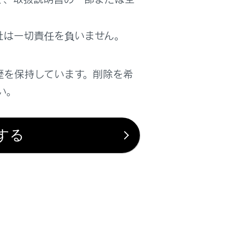
社は一切責任を負いません。
歴を保持しています。削除を希
い。
する
は役に立ちましたか？
はい
いいえ