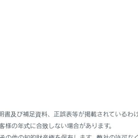
ステムを使う
各種設定および登録
ーション設定
ションの設定
設定をする
明書及び補足資料、正誤表等が掲載されているわ
定をする
客様の年式に合致しない場合があります。
その他の知的財産権を保有します。弊社の許可な