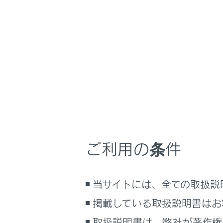
NX 350h
取扱説明書
ナビゲーションシ
ホーム
ナビゲ
はじめに
車を運転する前の準備
メニュー
車を運転するときに知ってほしい
こと
時間帯や天候に合わせた運転と装
ナビゲー
備
ご利用の条件
快適装備と便利な室内装備の使い
かた
地図表示
メーター／ディスプレイの機能と表
当サイトには、全ての取扱説
示される情報
ルート設
掲載している取扱説明書はお
安全運転を支援する機能
通信で安心、快適、便利を支援す
取扱説明書は、弊社が著作権