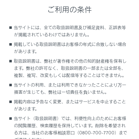
燃料計
ご利用の条件
燃料残量を示します。次の場合、実際の燃料残量が
正しく表示されないことがあります。
当サイトには、全ての取扱説明書及び補足資料、正誤表等
少量給油（約5L以下）を行ったとき
が掲載されているわけではありません。
坂道など傾いた場所に停車したとき
掲載している取扱説明書はお客様の年式に合致しない場合
坂道やカーブを走行したとき
があります。
取扱説明書は、弊社が著作権その他の知的財産権を保有し
オドメーター／トリップメーターディスプレイ
ます。弊社の許可なく、取扱説明書の一部または全部を、
マルチインフォメーションディスプレイ
複製、複写、改変もしくは配信等することはできません。
走行に関する様々な情報を表示します。車両に異常
当サイトの利用、または利用できなかったことにより万一
が発生したときは警告メッセージを表示します。
損害が生じても、弊社は一切責任を負いません。
ドライブモードのカラー背景
掲載内容は予告なく変更、またはサービスを中止すること
ドライブモードによって背景色がかわります。
があります。
当サイト（取扱説明書）では、利便性向上のためにお客様
航続可能距離
の閲覧履歴、検索履歴を保持しています。削除を希望され
現在の燃料残量で走行可能なおよその距離を表示し
る方は、当社のお客様相談窓口（0800-700-7700）まで
ます。