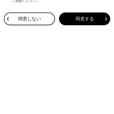
ご連絡ください。
知識
同意しない
同意する
メーターディスプレイの作動条件
パワースイッチがONのとき
エンジン回転数
ハイブリッド車のエンジン回転数は、燃費の向
上や排気ガス低減などのため、ち密に制御され
ています。
走行条件や運転条件が同じでも、エンジン回転
数が異なる場合があります。
外気温度表示
次の場合は、正しい外気温度が表示されな
かったり、温度表示の更新が遅くなったりす
ることがありますが、故障ではありません。