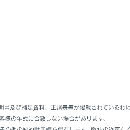
ステムを使う
オーディオシステム
操作
生についての留意事項
再生する
明書及び補足資料、正誤表等が掲載されているわ
MA/AACディスクを再生する
客様の年式に合致しない場合があります。
その他の知的財産権を保有します。弊社の許可な