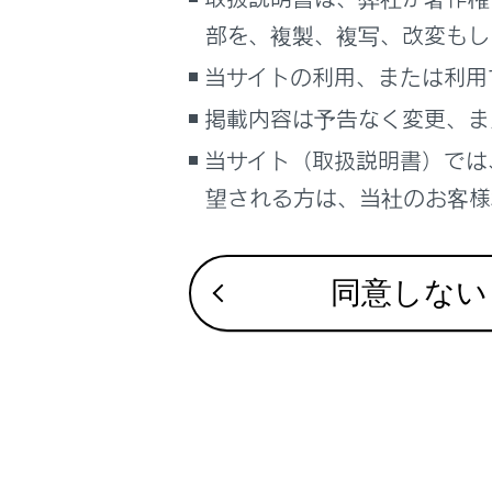
るしくみ
部を、複製、複写、改変もし
ナビゲーションシステムを使う
当サイトの利用、または利用
車のお手入れ
合わせて見ら
掲載内容は予告なく変更、ま
困ったときの対処方法
車の仕様、諸元、装備
当サイト（取扱説明書）では
VICS・交通情
補足
望される方は、当社のお客様相
目的地に設定
地上デジタル
ブックマーク
あとで読む
同意しない
PDFで見る
車両
マルチメディア
画面表示設定
個人情報の取扱いについて