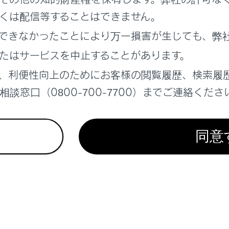
くは配信等することはできません。
できなかったことにより万一損害が生じても、弊
れているページ
このページ
たはサービスを中止することがあります。
、利便性向上のためにお客様の閲覧履歴、検索履
報
談窓口（0800-700-7700）までご連絡くださ
する場所の検索
テレビの視聴
同意