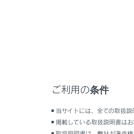
NX 350h
取扱説明書
ナビゲーションシ
ホーム
CDの
はじめに
車を運転する前の準備
メニュー
車を運転するときに知ってほしい
こと
時間帯や天候に合わせた運転と装
CDの再
備
ご利用の条件
快適装備と便利な室内装備の使い
かた
音楽CDを
メーター／ディスプレイの機能と表
当サイトには、全ての取扱説
示される情報
MP3/W
掲載している取扱説明書はお
安全運転を支援する機能
通信で安心、快適、便利を支援す
取扱説明書は、弊社が著作権