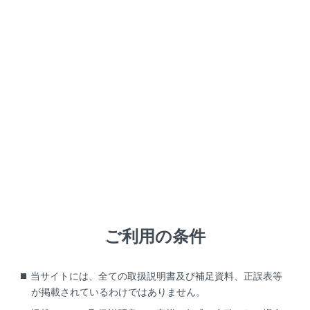
NX 350h
取扱説明書
困ったときの対処方法
ハイブリッドシステムが始動できない
ホーンの音が小さくハイブリッ
ドシステムが始動できない
補機バッテリーあがりの可能性があります。
ご利用の条件
ブースターケーブルを使ってハイブリッドシステム
当サイトには、全ての取扱説明書及び補足資料、正誤表等
を再始動します。
が掲載されているわけではありません。