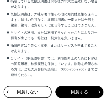
補機バッテリーのターミナルがゆるんでいる可能性
掲載している取扱説明書はお客様の年式に合致しない場合
があります。
があります。
取扱説明書は、弊社が著作権その他の知的財産権を保有し
ます。弊社の許可なく、取扱説明書の一部または全部を、
補機バッテリーのターミナルがゆるんでいないか確
複製、複写、改変もしくは配信等することはできません。
認します。
当サイトの利用、または利用できなかったことにより万一
損害が生じても、弊社は一切責任を負いません。
掲載内容は予告なく変更、またはサービスを中止すること
があります。
当サイト（取扱説明書）では、利便性向上のためにお客様
の閲覧履歴、検索履歴を保持しています。削除を希望され
る方は、当社のお客様相談窓口（0800-700-7700）までご
連絡ください。
合わせて見られているページ
同意しない
同意する
このページは役に立ちましたか？