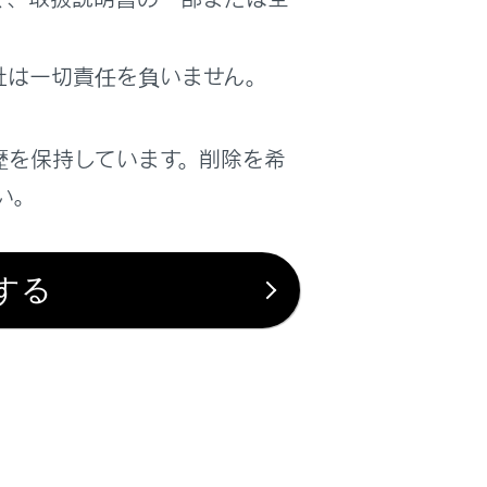
社は一切責任を負いません。
歴を保持しています。削除を希
い。
する
は役に立ちましたか？
はい
いいえ