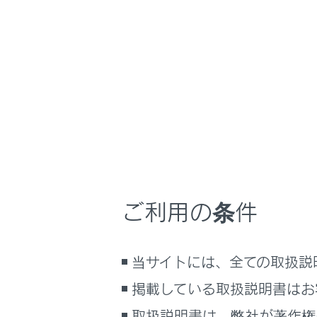
NX 350h
取扱説明書
ナビゲーションシ
ホーム
地図の
はじめに
車を運転する前の準備
メニュー
車を運転するときに知ってほしい
こと
時間帯や天候に合わせた運転と装
地点情報
備
ご利用の条件
快適装備と便利な室内装備の使い
かた
地図オプ
メーター／ディスプレイの機能と表
当サイトには、全ての取扱説
示される情報
施設記号
掲載している取扱説明書はお
安全運転を支援する機能
通信で安心、快適、便利を支援す
取扱説明書は、弊社が著作権