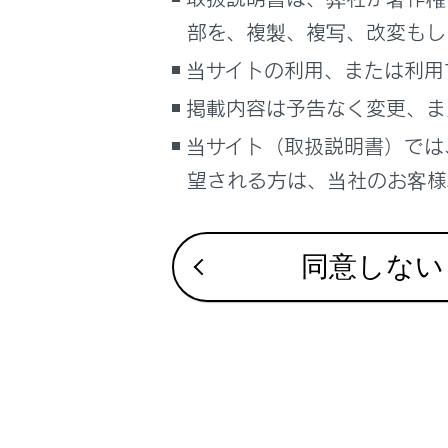
るしくみ
地図表示
部を、複製、複写、改変もし
ナビゲーションシステムを使う
当サイトの利用、または利用
先読みエ
車のお手入れ
掲載内容は予告なく変更、ま
困ったときの対処方法
地図記号
車の仕様、諸元、装備
当サイト（取扱説明書）では
補足
望される方は、当社のお客様相
ハイウェ
ブックマーク
あとで読む
同意しない
PDFで見る
車両
合わせて見ら
マルチメディア
VICS・交通情
画面表示設定
目的地に設定
個人情報の取扱いについて