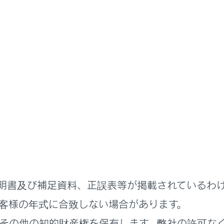
ステムを使う
ナビゲーション
情報について
を表示する
ション画面
明書及び補足資料、正誤表等が掲載されているわ
を表示する
客様の年式に合致しない場合があります。
その他の知的財産権を保有します。弊社の許可な