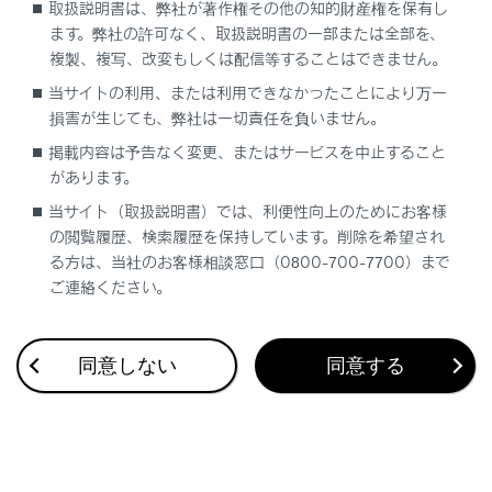
取扱説明書は、弊社が著作権その他の知的財産権を保有し
ます。弊社の許可なく、取扱説明書の一部または全部を、
複製、複写、改変もしくは配信等することはできません。
当サイトの利用、または利用できなかったことにより万一
損害が生じても、弊社は一切責任を負いません。
合わせて見られているページ
掲載内容は予告なく変更、またはサービスを中止すること
があります。
VICS・交通情報
当サイト（取扱説明書）では、利便性向上のためにお客様
目的地に設定する場所の検索
の閲覧履歴、検索履歴を保持しています。削除を希望され
地上デジタルテレビの視聴
る方は、当社のお客様相談窓口（0800-700-7700）まで
ご連絡ください。
同意しない
同意する
このページは役に立ちましたか？
はい
いいえ