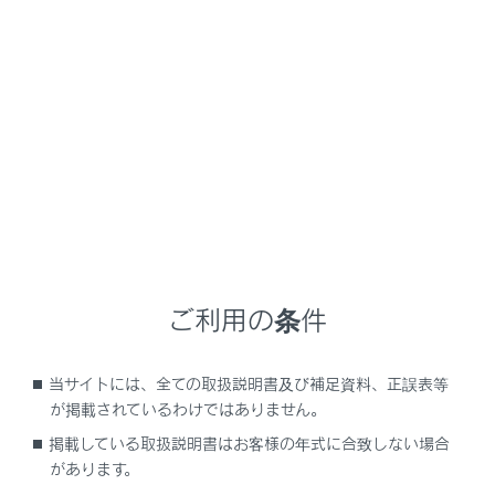
NX 350h
取扱説明書
ナビゲーションシステムを使う
ハンズフリー電話
連絡先データの編集
メニュー
ご利用の条件
連絡先データの転送
当サイトには、全ての取扱説明書及び補足資料、正誤表等
ワンタッチダイヤルを登録する
が掲載されているわけではありません。
掲載している取扱説明書はお客様の年式に合致しない場合
連絡先に新規データを追加する
があります。