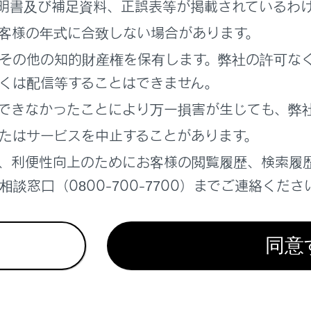
をPにしておかないと、車が動き出したり、誤ってアクセルペ
明書及び補足資料、正誤表等が掲載されているわ
す。
客様の年式に合致しない場合があります。
その他の知的財産権を保有します。弊社の許可な
イッチを押して、ハイブリッドシステムを停止する
くは配信等することはできません。
ペダルからゆっくり足を離す
できなかったことにより万一損害が生じても、弊
を携帯していることを確認し、ドアを施錠する
たはサービスを中止することがあります。
中で駐車する場合は、必要に応じて輪止め
を使用してくださ
、利便性向上のためにお客様の閲覧履歴、検索履
談窓口（0800-700-7700）までご連絡くださ
レーキを手動でかける／解除する（マニュアルモード）
ョンを切りかえる
同意
グブレーキの操作