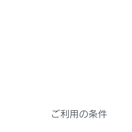
NX 350h
取扱説明書
車を運転するとき
ホーム
駐車す
はじめに
車を運転する前の準備
車を運転するときに知ってほしい
こと
ブレーキ
時間帯や天候に合わせた運転と装
備
パーキン
快適装備と便利な室内装備の使い
シフトポ
かた
シフトポ
メーター／ディスプレイの機能と表
示される情報
ご利用の条件
警告
安全運転を支援する機能
必ずパ
通信で安心、快適、便利を支援す