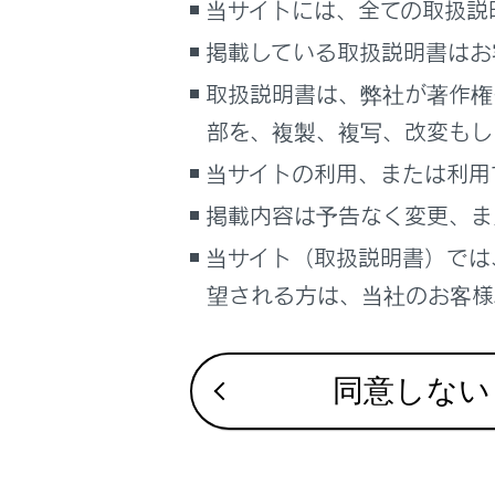
ション
当サイトには、全ての取扱説
るしくみ
ありま
ナビゲーションシステムを使う
掲載している取扱説明書はお
車のお手入れ
取扱説明書は、弊社が著作権
困ったときの対処方法
パワース
部を、複製、複写、改変もし
車の仕様、諸元、装備
ブレーキ
当サイトの利用、または利用
補足
電子キー
掲載内容は予告なく変更、ま
坂道の途
ブックマーク
当サイト（取扱説明書）では
あとで読む
関連リンク
望される方は、当社のお客様相
PDFで見る
パーキングブ
車両
シフトポジシ
同意しない
マルチメディア
画面表示設定
パーキン
個人情報の取扱いについて