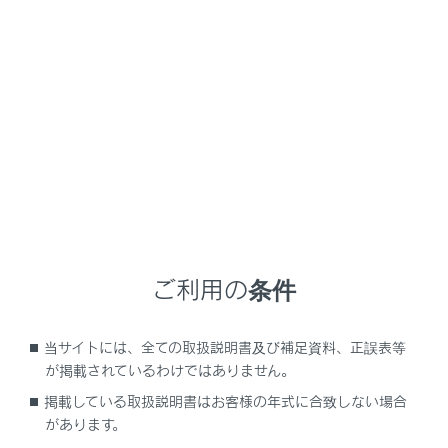
NX 350h
取扱説明書
ナビゲーションシステムを使う
G-Link
G-Linkの利用手続き
メニュー
ご利用の条件
G-Linkを契約する
当サイトには、全ての取扱説明書及び補足資料、正誤表等
G-Linkを利用する
が掲載されているわけではありません。
掲載している取扱説明書はお客様の年式に合致しない場合
G-Linkを解約する
があります。