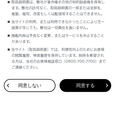
取扱説明書は、弊社が著作権その他の知的財産権を保有し
ます。弊社の許可なく、取扱説明書の一部または全部を、
複製、複写、改変もしくは配信等することはできません。
当サイトの利用、または利用できなかったことにより万一
損害が生じても、弊社は一切責任を負いません。
合わせて見られているページ
掲載内容は予告なく変更、またはサービスを中止すること
があります。
VICS・交通情報
当サイト（取扱説明書）では、利便性向上のためにお客様
目的地に設定する場所の検索
の閲覧履歴、検索履歴を保持しています。削除を希望され
地上デジタルテレビの視聴
る方は、当社のお客様相談窓口（0800-700-7700）まで
ご連絡ください。
同意しない
同意する
このページは役に立ちましたか？
はい
いいえ