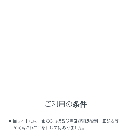
NX 350h
取扱説明書
ナビゲーションシステムを使う
駐車支援システム
バックガイド＆サイドモニター
メニュー
バックガイド＆サイドモニターの機能とはたら
き
ご利用の条件
バックガイドモニターについて
当サイトには、全ての取扱説明書及び補足資料、正誤表等
サイドビューについて
が掲載されているわけではありません。