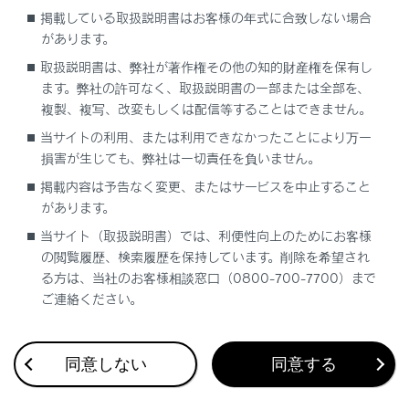
掲載している取扱説明書はお客様の年式に合致しない場合
バックガイド＆サイドモニターの注意点
があります。
取扱説明書は、弊社が著作権その他の知的財産権を保有し
故障とお考えになる前に
ます。弊社の許可なく、取扱説明書の一部または全部を、
複製、複写、改変もしくは配信等することはできません。
当サイトの利用、または利用できなかったことにより万一
損害が生じても、弊社は一切責任を負いません。
掲載内容は予告なく変更、またはサービスを中止すること
があります。
合わせて見られているページ
当サイト（取扱説明書）では、利便性向上のためにお客様
の閲覧履歴、検索履歴を保持しています。削除を希望され
VICS・交通情報
る方は、当社のお客様相談窓口（0800-700-7700）まで
ご連絡ください。
目的地に設定する場所の検索
地上デジタルテレビの視聴
同意しない
同意する