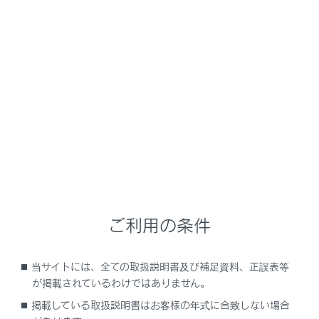
NX 350h
取扱説明書
安全運転を支援する機能
安全運転サポート機能を使う
低速時に後方の接近車両を検知
して音と画面で知らせる
メニュー
ご利用の条件
RCTA（リヤクロストラフィックアラート）の
役割
当サイトには、全ての取扱説明書及び補足資料、正誤表等
が掲載されているわけではありません。
RCTAの機能
掲載している取扱説明書はお客様の年式に合致しない場合