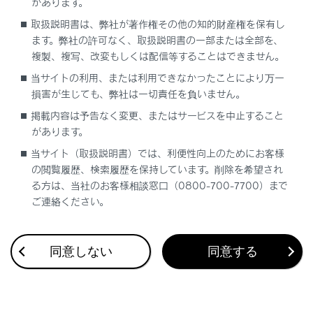
があります。
RCTAの設定を変更する
取扱説明書は、弊社が著作権その他の知的財産権を保有し
ます。弊社の許可なく、取扱説明書の一部または全部を、
複製、複写、改変もしくは配信等することはできません。
当サイトの利用、または利用できなかったことにより万一
損害が生じても、弊社は一切責任を負いません。
掲載内容は予告なく変更、またはサービスを中止すること
合わせて見られているページ
があります。
当サイト（取扱説明書）では、利便性向上のためにお客様
低速時に障害物との接近を検知して音と画面で知らせる
の閲覧履歴、検索履歴を保持しています。削除を希望され
運転を補助する装置の一覧
る方は、当社のお客様相談窓口（0800-700-7700）まで
ご連絡ください。
Advanced Parkメインスイッチを押して駐車操作を支援する
同意しない
同意する
このページは役に立ちましたか？