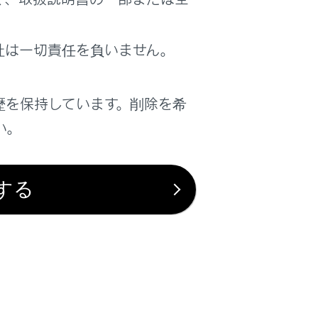
は役に立ちましたか？
社は一切責任を負いません。
はい
いいえ
歴を保持しています。削除を希
い。
する