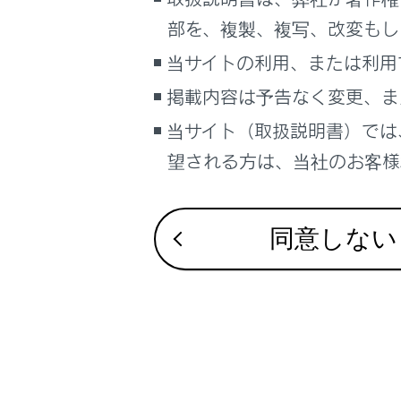
るしくみ
部を、複製、複写、改変もし
ナビゲーションシステムを使う
合わせて見ら
当サイトの利用、または利用
車のお手入れ
掲載内容は予告なく変更、ま
困ったときの対処方法
車の仕様、諸元、装備
当サイト（取扱説明書）では
補足
望される方は、当社のお客様相
ブックマーク
あとで読む
同意しない
PDFで見る
車両
マルチメディア
画面表示設定
個人情報の取扱いについて