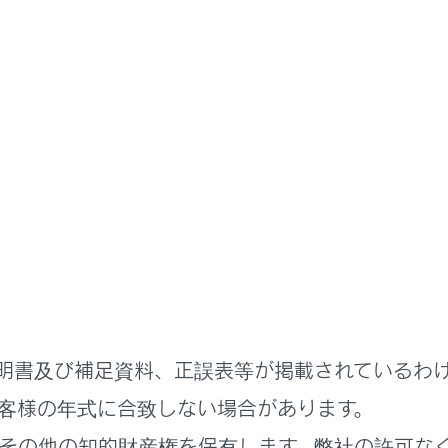
ステムを使う
オーディオシステム
 CarPlayの操作
CarPlayの再生についての留意事項
arPlayを再生する
明書及び補足資料、正誤表等が掲載されているわ
客様の年式に合致しない場合があります。
その他の知的財産権を保有します。弊社の許可な