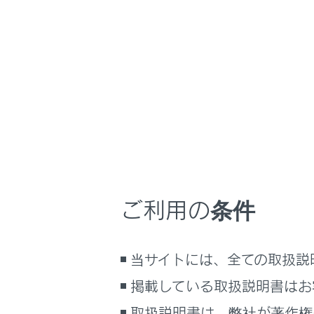
NX 350h
取扱説明書
ナビゲーションシ
ホーム
Apple
はじめに
車を運転する前の準備
メニュー
車を運転するときに知ってほしい
こと
時間帯や天候に合わせた運転と装
Apple 
備
ご利用の条件
快適装備と便利な室内装備の使い
かた
Apple C
メーター／ディスプレイの機能と表
当サイトには、全ての取扱説
示される情報
掲載している取扱説明書はお
安全運転を支援する機能
通信で安心、快適、便利を支援す
取扱説明書は、弊社が著作権