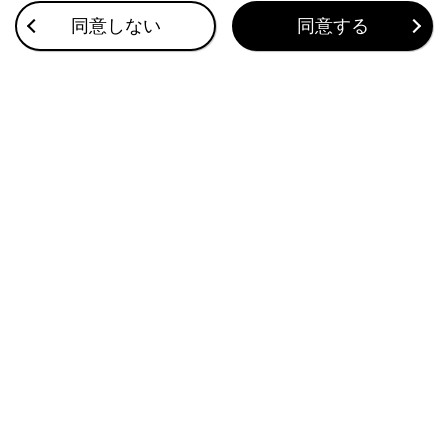
自動的にロービームとハイビームを切りかえる
同意しない
同意する
走行モードの機能
EVドライブモードへ切りかえる
このページは役に立ちましたか？
はい
いいえ
ブックマーク
あとで読む
個人情報の取扱いについて