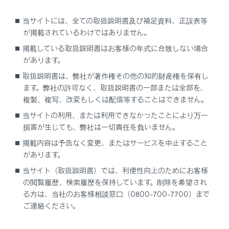
ヘッドランプをつける
当サイトには、全ての取扱説明書及び補足資料、正誤表等
が掲載されているわけではありません。
ヘッドランプを消す
掲載している取扱説明書はお客様の年式に合致しない場合
があります。
ハイビームに切りかえる
取扱説明書は、弊社が著作権その他の知的財産権を保有し
ます。弊社の許可なく、取扱説明書の一部または全部を、
コーナリングランプの機能とはたらき
複製、複写、改変もしくは配信等することはできません。
当サイトの利用、または利用できなかったことにより万一
オートレベリングシステムの機能とはたらき
損害が生じても、弊社は一切責任を負いません。
掲載内容は予告なく変更、またはサービスを中止すること
があります。
当サイト（取扱説明書）では、利便性向上のためにお客様
の閲覧履歴、検索履歴を保持しています。削除を希望され
る方は、当社のお客様相談窓口（0800-700-7700）まで
合わせて見られているページ
ご連絡ください。