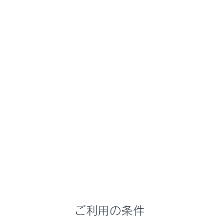
NX 350h
取扱説明書
時間帯や天候に合わせた運転と装備
周囲が暗いときの運転
ヘッドランプの使用
メニュー
自動または手動でヘッドランプなどを点灯／消灯できま
す。
関連リンク
車両カスタマイズ設定一覧
ご利用の条件