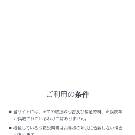
知識
他のドライバーにメイン機器として設定されている
携帯電話をメイン機器にすることはできません。
メインメニューの
[‍
‍]
にタッチします。
サブメニューの
[‍ドライバー設定‍]
にタッチします。
メインエリアの
[‍機器登録‍]
または
[‍機器変更‍]
にタッチ
します。
ご利用の条件
当サイトには、全ての取扱説明書及び補足資料、正誤表等
が掲載されているわけではありません。
掲載している取扱説明書はお客様の年式に合致しない場合
メイン機器に設定可能な携帯電話が接続されていな
があります。