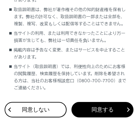
い場合は、機器検索画面が表示されます。携帯電話
取扱説明書は、弊社が著作権その他の知的財産権を保有し
を検索し、マルチメディアシステムに新規登録して
ます。弊社の許可なく、取扱説明書の一部または全部を、
ください。新規登録したときに、メイン機器に設定
複製、複写、改変もしくは配信等することはできません。
できます。
当サイトの利用、または利用できなかったことにより万一
損害が生じても、弊社は一切責任を負いません。
メイン機器にする携帯電話を選択します。
‍®
現在接続している
Bluetooth
機器を切断し、メイン
掲載内容は予告なく変更、またはサービスを中止すること
があります。
機器とサブ機器に接続します。
当サイト（取扱説明書）では、利便性向上のためにお客様
関連リンク
の閲覧履歴、検索履歴を保持しています。削除を希望され
る方は、当社のお客様相談窓口（0800-700-7700）まで
ご連絡ください。
Bluetooth機器を設定する
ドライバーを登録する
ドライバーの切りかえや登録をする
同意しない
同意する
Bluetooth機器をマルチメディアシステムから登録する