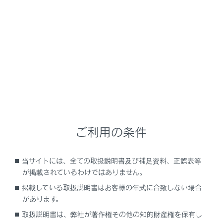
RX500h
取扱説明書
運転する前に
ドアガラス・ムーンルーフの開閉
ムーンルーフ
頭上のスイッチでムーンルーフを開閉・チルトアップ／
ご利用の条件
ダウンできます。
当サイトには、全ての取扱説明書及び補足資料、正誤表等
ムーンルーフを操作するには
が掲載されているわけではありません。
掲載している取扱説明書はお客様の年式に合致しない場合
があります。
取扱説明書は、弊社が著作権その他の知的財産権を保有し