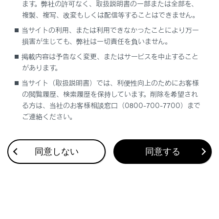
ます。弊社の許可なく、取扱説明書の一部または全部を、
複製、複写、改変もしくは配信等することはできません。
合わせて見られているページ
当サイトの利用、または利用できなかったことにより万一
損害が生じても、弊社は一切責任を負いません。
パワーイージーアクセスシステム／ポジションメモリー／メ
掲載内容は予告なく変更、またはサービスを中止すること
モリーコール機能
があります。
スマートエントリー＆スタートシステム
当サイト（取扱説明書）では、利便性向上のためにお客様
ドア
の閲覧履歴、検索履歴を保持しています。削除を希望され
る方は、当社のお客様相談窓口（0800-700-7700）まで
ご連絡ください。
このページは役に立ちましたか？
同意しない
同意する
はい
いいえ