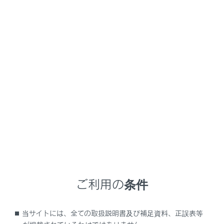
RX500h
取扱説明書
マルチメディア
ドライブレコーダー
ドライブレコーダー
ドライブレコーダー
ドライブレコーダー（前後方）について
手動録画を開始する
録画映像を再生する
録画映像の画質を調整する
ご利用の条件
録画映像を外部メディアに転送する
複数の録画映像をまとめて選択する
当サイトには、全ての取扱説明書及び補足資料、正誤表等
ドライブレコーダーの設定を変更する