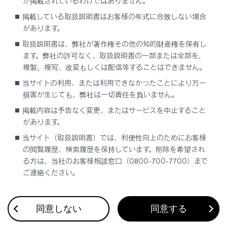
が掲載されているわけではありません。
ドライブレコーダーアプリ
掲載している取扱説明書はお客様の年式に合致しない場合
後方カメラについて
があります。
故障とお考えになる前に
取扱説明書は、弊社が著作権その他の知的財産権を保有し
ます。弊社の許可なく、取扱説明書の一部または全部を、
複製、複写、改変もしくは配信等することはできません。
当サイトの利用、または利用できなかったことにより万一
損害が生じても、弊社は一切責任を負いません。
掲載内容は予告なく変更、またはサービスを中止すること
があります。
当サイト（取扱説明書）では、利便性向上のためにお客様
合わせて見られているページ
の閲覧履歴、検索履歴を保持しています。削除を希望され
る方は、当社のお客様相談窓口（0800-700-7700）まで
ドライブレコーダー（前後方）について
ご連絡ください。
録画映像を再生する
後方カメラについて
同意しない
同意する