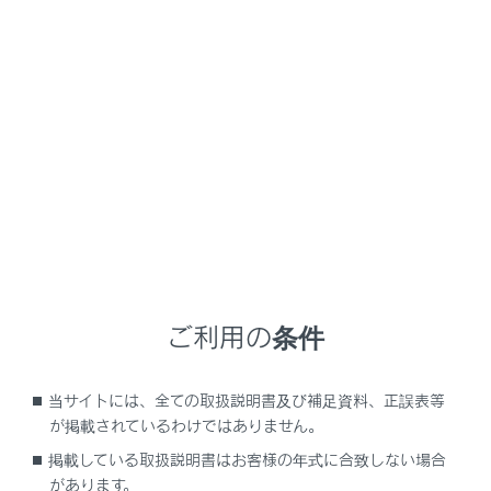
[‍ワイド設定‍]
にタッチします。
希望のモードを選択します。
[‍ノーマル‍]
入力映像をよこ4：たて3の割合で表示します。
ご利用の条件
[‍ワイド1‍]
入力映像を画面に合わせて拡大して表示します。
当サイトには、全ての取扱説明書及び補足資料、正誤表等
が掲載されているわけではありません。
[‍ワイド2‍]
掲載している取扱説明書はお客様の年式に合致しない場合
入力映像を上下左右方向に均等に拡大して表示しま
があります。