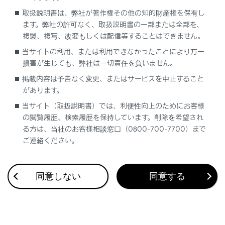
す。
取扱説明書は、弊社が著作権その他の知的財産権を保有し
ます。弊社の許可なく、取扱説明書の一部または全部を、
知識
複製、複写、改変もしくは配信等することはできません。
当サイトの利用、または利用できなかったことにより万一
映像モードによって設定できるモードは異
損害が生じても、弊社は一切責任を負いません。
なります。
掲載内容は予告なく変更、またはサービスを中止すること
お客様が個人的に視聴するかぎりにおいて
があります。
は問題ありませんが、営利目的または公衆
当サイト（取扱説明書）では、利便性向上のためにお客様
に視聴させることを目的として画面の圧縮
の閲覧履歴、検索履歴を保持しています。削除を希望され
や引き伸ばしなどを行うと、著作権法上で
る方は、当社のお客様相談窓口（0800-700-7700）まで
保護されている著作者の権利を侵害するお
ご連絡ください。
それがありますので、ご注意ください。
動画の見え方に違和感が生じないよう黒帯
同意しない
同意する
をつけて動画表示領域を制限する場合があ
ります。