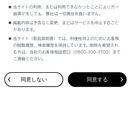
スマートフォン連携を行うためのプロファイル
当サイトの利用、または利用できなかったことにより万一
損害が生じても、弊社は一切責任を負いません。
A2DP（Advanced Audio Distribution Profile）サポ
掲載内容は予告なく変更、またはサービスを中止すること
ートしているバージョン：Ver. 1.3.2
があります。
オーディオを転送するためのプロファイル
当サイト（取扱説明書）では、利便性向上のためにお客様
AVRCP（Audio/Video Remote Control Profile）サ
の閲覧履歴、検索履歴を保持しています。削除を希望され
ポートしているバージョン：Ver. 1.6.2
る方は、当社のお客様相談窓口（0800-700-7700）まで
オーディオをリモートコントロールするためのプロフ
ご連絡ください。
ァイル
同意しない
同意する
合わせて見られているページ