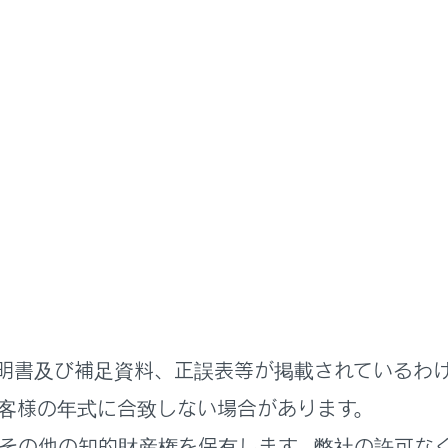
装置について
Mode
 Modeは、4WD・ブレーキ・駆動力などを統合制御し、タイヤの
用してください。
を作動させるには
明書及び補足資料、正誤表等が掲載されているわ
Modeが作動しているとき
客様の年式に合致しない場合があります。
その他の知的財産権を保有します。弊社の許可な