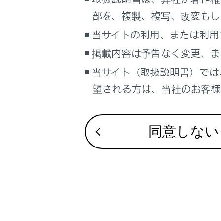
こんなときは
部を、複製、複写、改変もし
ブックマーク
当サイトの利用、または利用
あとで読む
掲載内容は予告なく変更、ま
合わせて見ら
当サイト（取扱説明書）では
PDFで見る
Lexus Teamma
車両
望される方は、当社のお客様相
ASC（アクテ
マルチメディア
ドライブモー
画面表示設定
同意しない
個人情報の取扱いについて
サイト利用について
お問い合わせ