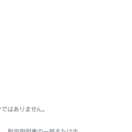
空転を抑えます。凹凸のある路面等を走行する
けではありません。
く、取扱説明書の一部または全