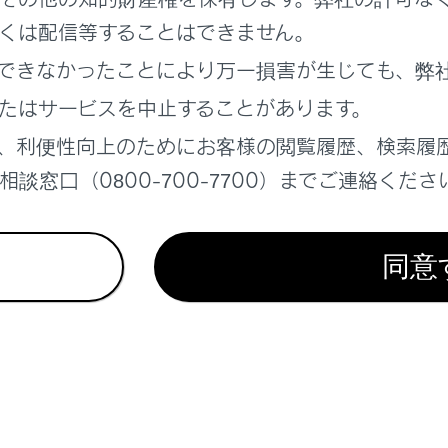
くは配信等することはできません。
できなかったことにより万一損害が生じても、弊
たはサービスを中止することがあります。
れているページ
このページ
、利便性向上のためにお客様の閲覧履歴、検索履
te Advanced Park
談窓口（0800-700-7700）までご連絡くださ
ィブサウンドコントロール）
ドセレクトスイッチ
同意