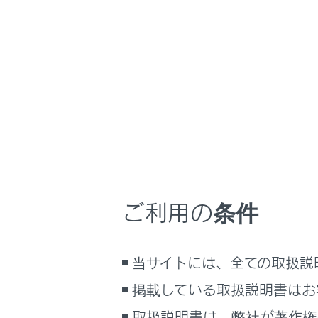
RX500h
取扱説明書
運転
運転支援
ホーム
Trail 
はじめに
安全・安心のために
メニュー
走行に関する情報表示
Trail
運転する前に
ときに、使
運転
ご利用の条件
室内装備・機能
マルチメディア
システム
当サイトには、全ての取扱説
お手入れのしかた
Trail 
万一の場合には
掲載している取扱説明書はお
車両情報
取扱説明書は、弊社が著作権