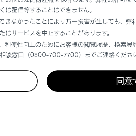
くは配信等することはできません。
できなかったことにより万一損害が生じても、弊
たはサービスを中止することがあります。
れているページ
このページ
、利便性向上のためにお客様の閲覧履歴、検索履
談窓口（0800-700-7700）までご連絡くださ
の表示内容
ォメーションディスプレイ
同意