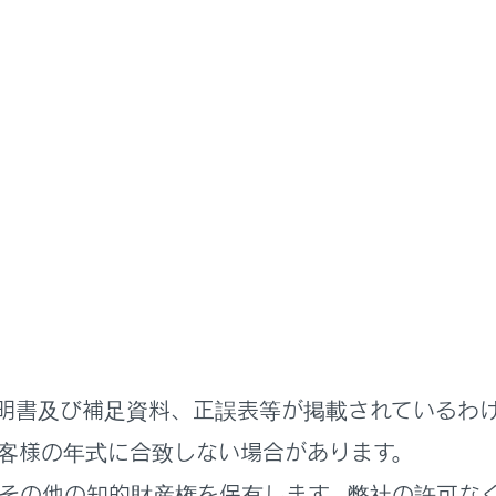
表示
計器の見方
アップディスプレイ
プディスプレイは、フロントウインドウガラスに運転支援シス
することができます。
の構成部品
明書及び補足資料、正誤表等が掲載されているわ
ップディスプレイの設定
客様の年式に合致しない場合があります。
その他の知的財産権を保有します。弊社の許可な