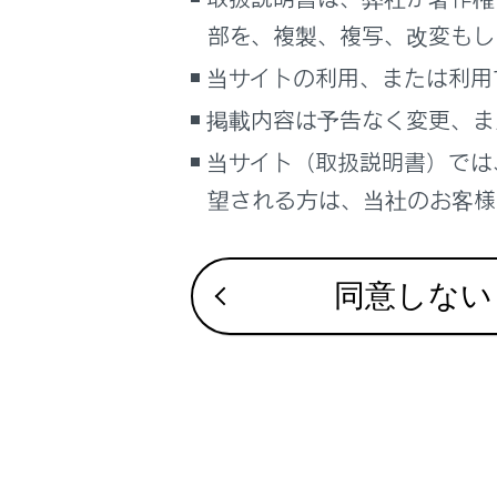
こんなときは
部を、複製、複写、改変もし
ブックマーク
当サイトの利用、または利用
あとで読む
掲載内容は予告なく変更、ま
合わせて見ら
当サイト（取扱説明書）では
PDFで見る
計器類
車両
望される方は、当社のお客様相
ディスプレイ
マルチメディア
マルチインフ
画面表示設定
同意しない
個人情報の取扱いについて
サイト利用について
お問い合わせ