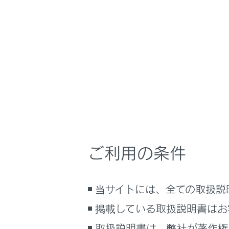
RX500h
取扱説明書
走行に関する情報
ホーム
ヘッド
はじめに
安全・安心のために
メニュー
走行に関する情報表示
ヘッドアッ
運転する前に
情報を表示
運転
ご利用の条件
室内装備・機能
マルチメディア
システム
当サイトには、全ての取扱説
お手入れのしかた
ヘッドア
万一の場合には
掲載している取扱説明書はお
車両情報
取扱説明書は、弊社が著作権