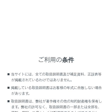
Apple CarPlayを接続しているときに、接続す
る機器を抜き挿ししたりすると、雑音が出るこ
とがあります。
iPhoneが接続されている状態で、他ソースから
Apple CarPlayに切りかえたとき、前回、最後
に再生していたトラックから再生されます。
警告
ご利用の条件
安全のため、運転者は運転中にiPhoneを操作しない
でください。
当サイトには、全ての取扱説明書及び補足資料、正誤表等
が掲載されているわけではありません。
注意
掲載している取扱説明書はお客様の年式に合致しない場合
があります。
iPhoneを車室内に放置しないでください。車室内
取扱説明書は、弊社が著作権その他の知的財産権を保有し
が高温のときにiPhoneが故障するおそれがありま
ます。弊社の許可なく、取扱説明書の一部または全部を、
す。