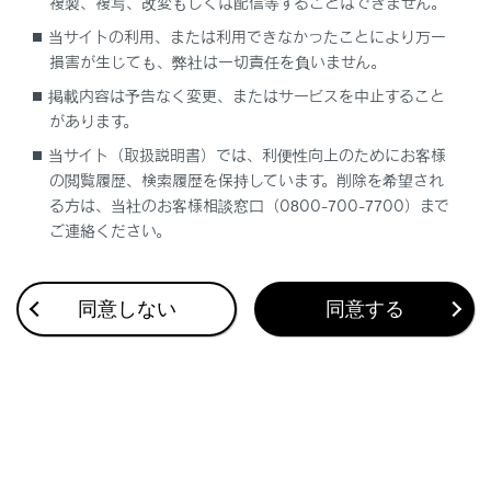
複製、複写、改変もしくは配信等することはできません。
接続中にiPhoneを押さえたり、不必要な圧力を加
当サイトの利用、または利用できなかったことにより万一
えたりしないでください。iPhoneや端子が破損す
損害が生じても、弊社は一切責任を負いません。
るおそれがあります。
掲載内容は予告なく変更、またはサービスを中止すること
端子に異物を入れないでください。iPhoneや端子
があります。
が破損するおそれがあります。
当サイト（取扱説明書）では、利便性向上のためにお客様
の閲覧履歴、検索履歴を保持しています。削除を希望され
る方は、当社のお客様相談窓口（0800-700-7700）まで
関連リンク
ご連絡ください。
Apple CarPlay/Android Auto使用上の留意事項
同意しない
同意する