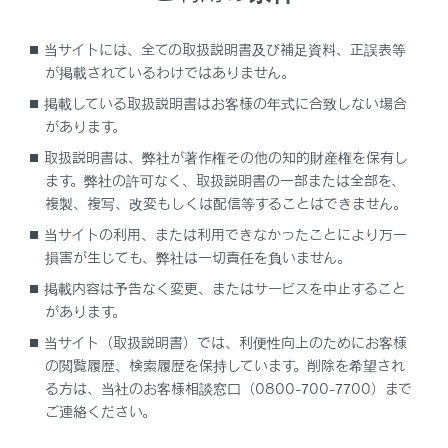
地図表示設定
先読みエコドライブを設定する
当サイトには、全ての取扱説明書及び補足資料、正誤表等
が掲載されているわけではありません。
掲載している取扱説明書はお客様の年式に合致しない場合
があります。
先読み減速支援
取扱説明書は、弊社が著作権その他の知的財産権を保有し
ます。弊社の許可なく、取扱説明書の一部または全部を、
先読みSOC
制御
複製、複写、改変もしくは配信等することはできません。
当サイトの利用、または利用できなかったことにより万一
先読みEV/HVモード切りかえ制御
損害が生じても、弊社は一切責任を負いません。
掲載内容は予告なく変更、またはサービスを中止すること
があります。
当サイト（取扱説明書）では、利便性向上のためにお客様
の閲覧履歴、検索履歴を保持しています。削除を希望され
る方は、当社のお客様相談窓口（0800-700-7700）まで
ご連絡ください。
合わせて見られているページ