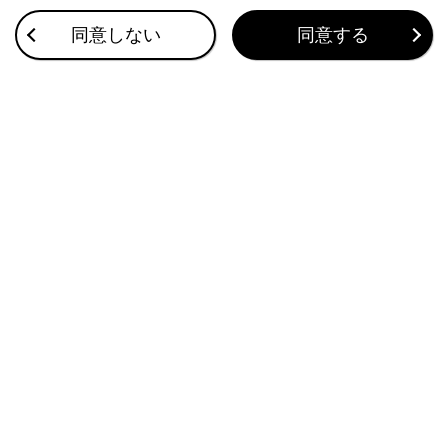
目的地検索画面の見方
同意しない
同意する
VICSについて
地図を更新する
このページは役に立ちましたか？
はい
いいえ
ブックマーク
あとで読む