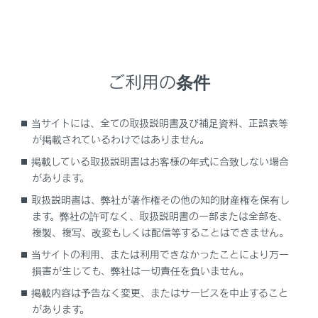
ETC2.0サービスについては、
（
ETC2.0 サー
ビスについて
）
をご覧ください。
以下の割込情報の音量は、「システム音量」の
設定で調整することができます。
ご利用の条件
安全運転支援案内サービス
道路交通情報提供サービス
当サイトには、全ての取扱説明書及び補足資料、正誤表等
が掲載されているわけではありません。
関連リンク
掲載している取扱説明書はお客様の年式に合致しない場合
があります。
ETC2.0 サービスについて
取扱説明書は、弊社が著作権その他の知的財産権を保有し
サウンドやメディアの設定を変更する
ます。弊社の許可なく、取扱説明書の一部または全部を、
複製、複写、改変もしくは配信等することはできません。
当サイトの利用、または利用できなかったことにより万一
損害が生じても、弊社は一切責任を負いません。
安全運転支援（注意警戒情報）案内サービス
掲載内容は予告なく変更、またはサービスを中止すること
があります。