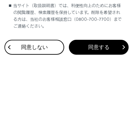
道路交通情報提供サービス
当サイト（取扱説明書）では、利便性向上のためにお客様
の閲覧履歴、検索履歴を保持しています。削除を希望され
割込情報（ETC2.0サービス）を再表示する
る方は、当社のお客様相談窓口（0800-700-7700）まで
ご連絡ください。
同意しない
同意する
合わせて見られているページ
目的地検索画面の見方
VICSについて
地図を更新する
このページは役に立ちましたか？