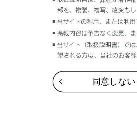
操作のし
こんなときは
部を、複製、複写、改変もし
ブックマーク
当サイトの利用、または利用
あとで読む
掲載内容は予告なく変更、ま
当サイト（取扱説明書）では
PDFで見る
合わせて見ら
車両
望される方は、当社のお客様相
マルチメディア
Lexus Teamma
ASC（アクテ
画面表示設定
同意しない
ドライブモー
個人情報の取扱いについて
サイト利用について
お問い合わせ