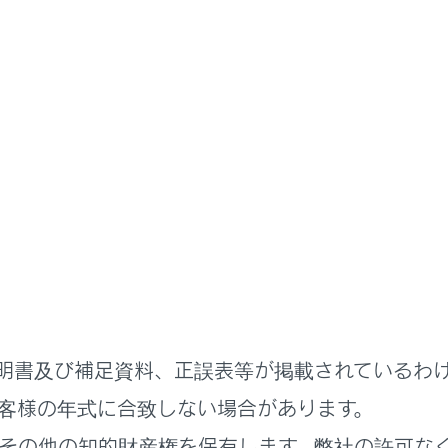
つけ方・ワイパーの使い方
ー＆ウォッシャー（リヤ）
ウインドウガラスが乾いているときは
パーを使わないでください。
明書及び補足資料、正誤表等が掲載されているわ
スを傷付けるおそれがあります。
客様の年式に合致しない場合があります。
その他の知的財産権を保有します。弊社の許可な