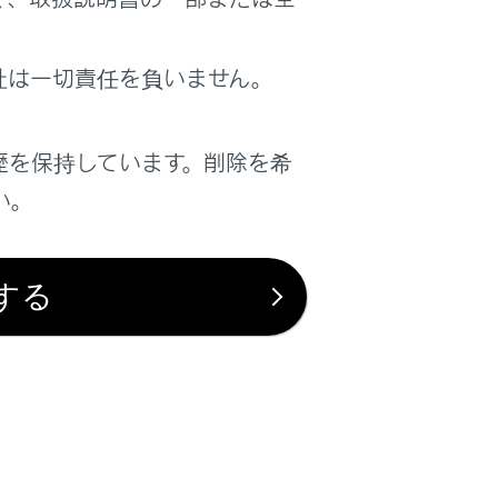
社は一切責任を負いません。
歴を保持しています。削除を希
は役に立ちましたか？
い。
はい
いいえ
する