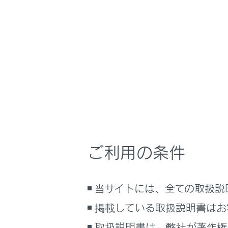
RX500h
取扱説明書
運転
ランプの
ホーム
ワイパ
はじめに
安全・安心のために
走行に関する情報表示
運転する前に
注意
運転
ご利用の条件
室内装備・機能
リヤ
マルチメディア
ワイ
当サイトには、全ての取扱説
お手入れのしかた
ガラ
万一の場合には
掲載している取扱説明書はお
車両情報
取扱説明書は、弊社が著作権