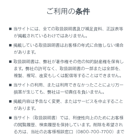
ご利用の条件
当サイトには、全ての取扱説明書及び補足資料、正誤表等
が掲載されているわけではありません。
ETCステータス情報について
掲載している取扱説明書はお客様の年式に合致しない場合
があります。
ETC利用履歴を表示する
取扱説明書は、弊社が著作権その他の知的財産権を保有し
ます。弊社の許可なく、取扱説明書の一部または全部を、
ETC2.0登録情報を表示する
複製、複写、改変もしくは配信等することはできません。
当サイトの利用、または利用できなかったことにより万一
統一エラーコードを表示する
損害が生じても、弊社は一切責任を負いません。
掲載内容は予告なく変更、またはサービスを中止すること
ETC 割込表示について
があります。
当サイト（取扱説明書）では、利便性向上のためにお客様
の閲覧履歴、検索履歴を保持しています。削除を希望され
る方は、当社のお客様相談窓口（0800-700-7700）まで