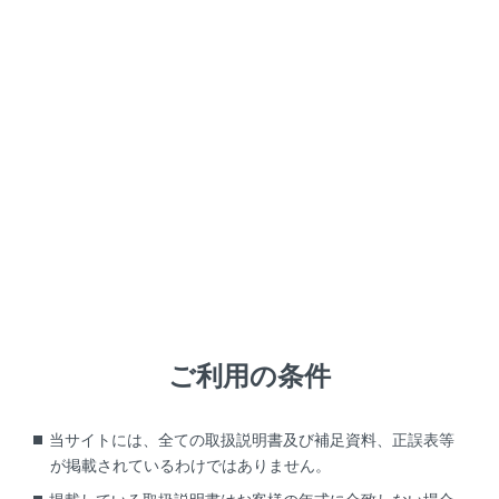
RX500h
取扱説明書
知っておいていただきたいこと
データの補償に関する免責事項について
データの補償に関する免責事項
について
マルチメディアシステムは各種データを内蔵メモリーに
保存します。マルチメディアシステムの故障、修理、誤
作動、不具合などにより、メモリーに保存されたデータ
ご利用の条件
などが変化、消失することがあります。
お客様がメモリーに保存されたデータについて、正常に
当サイトには、全ての取扱説明書及び補足資料、正誤表等
保存できなかった場合や損失した場合のデータの補償、
が掲載されているわけではありません。
および直接または間接の損害に対して、当社は一切の責