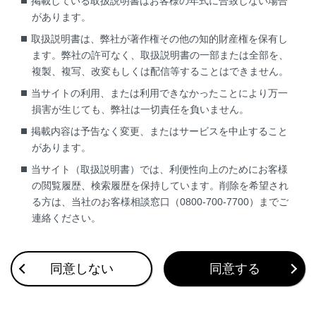
掲載している取扱説明書はお客様の年式に合致しない場合
任を負いません。あらかじめご了承ください。
があります。
取扱説明書は、弊社が著作権その他の知的財産権を保有し
ます。弊社の許可なく、取扱説明書の一部または全部を、
複製、複写、改変もしくは配信等することはできません。
当サイトの利用、または利用できなかったことにより万一
損害が生じても、弊社は一切責任を負いません。
掲載内容は予告なく変更、またはサービスを中止すること
があります。
合わせて見られているページ
当サイト（取扱説明書）では、利便性向上のためにお客様
の閲覧履歴、検索履歴を保持しています。削除を希望され
マルチメディア取扱説明書
る方は、当社のお客様相談窓口（0800-700-7700）までご
補機バッテリーの取りはずしについて
連絡ください。
ダイアグレコーダーについて
同意しない
同意する
このページは役に立ちましたか？