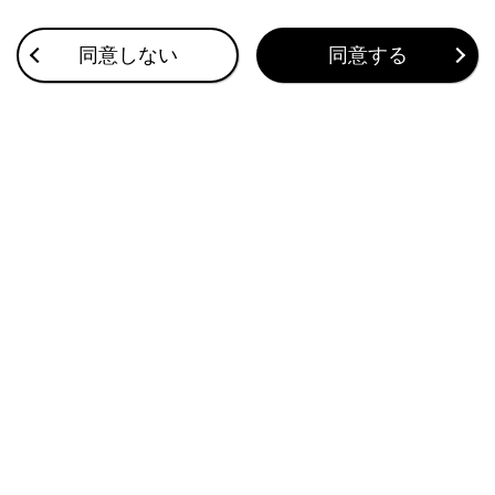
合わせて見られているページ
同意しない
同意する
ETC2.0ユニットの使い方
お問合せ先一覧
ETC画面の操作
このページは役に立ちましたか？
はい
いいえ
ブックマーク
あとで読む