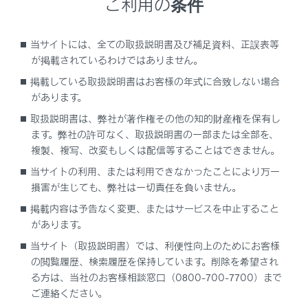
ご利用の条件
ETC カードの保管上のご注意
当サイトには、全ての取扱説明書及び補足資料、正誤表等
ETC 車線通行時のご注意
が掲載されているわけではありません。
掲載している取扱説明書はお客様の年式に合致しない場合
もしも、開閉バーが開かなかったら……
があります。
取扱説明書は、弊社が著作権その他の知的財産権を保有し
車載器の再セットアップ
ます。弊社の許可なく、取扱説明書の一部または全部を、
複製、複写、改変もしくは配信等することはできません。
車載器管理番号に関するお願い
当サイトの利用、または利用できなかったことにより万一
損害が生じても、弊社は一切責任を負いません。
障害者割引制度におけるETC 利用について
掲載内容は予告なく変更、またはサービスを中止すること
があります。
当サイト（取扱説明書）では、利便性向上のためにお客様
の閲覧履歴、検索履歴を保持しています。削除を希望され
る方は、当社のお客様相談窓口（0800-700-7700）まで
ご連絡ください。