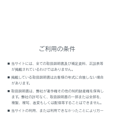
警告
安全にお使いいただくために
安全運転を行う責任は運転者にあります。常に周
囲の状況を把握し、安全運転に努めてください。
周辺車両接近時サポートは後方車両が至近距離ま
で接近したときの対処方法を運転者に提案する補
ご利用の条件
助的なシステムです。
周辺車両接近時サポートを使用していても状況に
よっては本システムが有効に機能しないことがあ
当サイトには、全ての取扱説明書及び補足資料、正誤表等
るため、運転者は自らの目視による安全確認をお
が掲載されているわけではありません。
こなう必要があります。
掲載している取扱説明書はお客様の年式に合致しない場合
システムを過信すると思わぬ事故につながり、重
があります。
大な傷害におよぶか、最悪の場合死亡につながる
取扱説明書は、弊社が著作権その他の知的財産権を保有し
おそれがあります。
ます。弊社の許可なく、取扱説明書の一部または全部を、
複製、複写、改変もしくは配信等することはできません。
システムを正しく作動させるために
当サイトの利用、または利用できなかったことにより万一
→
システムを正しく作動させるために