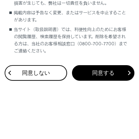
損害が生じても、弊社は一切責任を負いません。
掲載内容は予告なく変更、またはサービスを中止すること
があります。
システムの構成部品
当サイト（取扱説明書）では、利便性向上のためにお客様
の閲覧履歴、検索履歴を保持しています。削除を希望され
周辺車両接近時サポートのON／OFFを切りか
る方は、当社のお客様相談窓口（0800-700-7700）まで
えるには
ご連絡ください。
周辺車両接近時サポートの作動
同意しない
同意する
合わせて見られているページ
Lexus Teammate Advanced Park