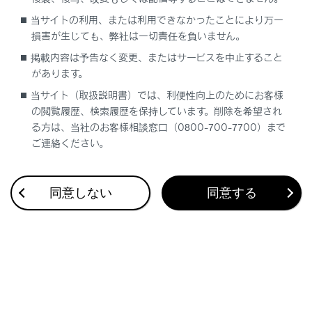
合わせて見られているページ
当サイトの利用、または利用できなかったことにより万一
損害が生じても、弊社は一切責任を負いません。
サウンドやメディアの設定を変更する
掲載内容は予告なく変更、またはサービスを中止すること
その他設定
があります。
音声操作の設定を変更する
当サイト（取扱説明書）では、利便性向上のためにお客様
の閲覧履歴、検索履歴を保持しています。削除を希望され
る方は、当社のお客様相談窓口（0800-700-7700）まで
ご連絡ください。
このページは役に立ちましたか？
同意しない
同意する
はい
いいえ
ブックマーク
あとで読む