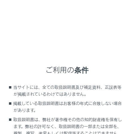
RX500h
取扱説明書
マルチメディア
各種設定および登録
Bluetooth設定
‍®
Bluetooth
設定
ご利用の条件
Bluetooth機器を設定する
当サイトには、全ての取扱説明書及び補足資料、正誤表等
が掲載されているわけではありません。
掲載している取扱説明書はお客様の年式に合致しない場合
があります。
取扱説明書は、弊社が著作権その他の知的財産権を保有し
ます。弊社の許可なく、取扱説明書の一部または全部を、
複製、複写、改変もしくは配信等することはできません。