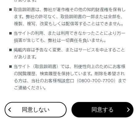
意し、通話は手短にしてください。
取扱説明書は、弊社が著作権その他の知的財産権を保有し
ます。弊社の許可なく、取扱説明書の一部または全部を、
複製、複写、改変もしくは配信等することはできません。
注意
当サイトの利用、または利用できなかったことにより万一
‍®
Bluetooth
機器をマルチメディアシステムに近づ
損害が生じても、弊社は一切責任を負いません。
けて使用しないでください。近づけすぎると、音
掲載内容は予告なく変更、またはサービスを中止すること
質が劣化したり、接続状態が悪化することがあり
があります。
ます。
当サイト（取扱説明書）では、利便性向上のためにお客様
携帯電話は車室内に放置しないでください。車室
の閲覧履歴、検索履歴を保持しています。削除を希望され
内が高温のときに携帯電話が故障するおそれがあ
る方は、当社のお客様相談窓口（0800-700-7700）まで
ります。
ご連絡ください。
ペースメーカーやその他の医療用電気機器をお使いの方
同意しない
同意する
は
‍®
Bluetooth
通信時の電波について、次の点にご注意くだ
さい。