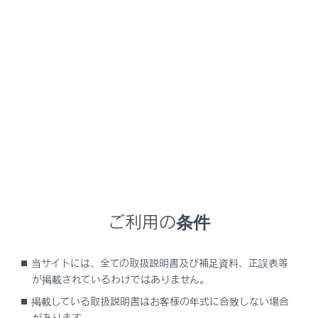
‍®
‍®
Bluetooth
接続している携帯電話で
Miracast
‍®
を使用している場合は、
Bluetooth
オーディオ
‍®
の音が出ないことがあります。
Miracast
を切断
‍®
すると
Bluetooth
オーディオの音が出るように
なることがあります。
‍®
緊急通報中は、
Bluetooth
接続が切断されま
‍®
す。緊急通報終了後に切断された
Bluetooth
機
器が再接続されます。
警告
ご利用の条件
携帯電話をハンズフリー電話で使用する場合、安
全のため、運転者は運転中に携帯電話本体を操作
当サイトには、全ての取扱説明書及び補足資料、正誤表等
しないでください。
が掲載されているわけではありません。
安全な場所に停車して電話をかけてください。運
掲載している取扱説明書はお客様の年式に合致しない場合
転中に電話がかかってきたときは、安全運転に留
があります。