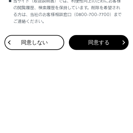
当サイト（取扱説明書）では、利便性向上のためにお客様
の閲覧履歴、検索履歴を保持しています。削除を希望され
る方は、当社のお客様相談窓口（0800-700-7700）まで
ご連絡ください。
同意しない
同意する
警告
表示灯が以下のときには、ヘルプネットシステム
に異常があることをお知らせしています｡これらの
異常表示がされたとき、システムが正常作動せず
緊急通報できないことがあります。ただちにレク
サス販売店にご相談ください｡
エンジン＜ハイブリッドシステム＞始動後にヘ
ルプネットスイッチパネルの赤と緑の表示灯が
約 5秒間点灯したあと、赤の表示灯が点滅し続
ける。
エンジン＜ハイブリッドシステム＞始動後、赤