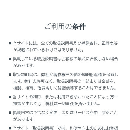
装置が損傷し、パワーウィンドウが作動しなく
なったり、エンジンやモーターが停止し、車が
移動できなくなるおそれがあります。
ご利用の条件
緊急脱出用ハンマー
の使用について
当サイトには、全ての取扱説明書及び補足資料、正誤表等
この車両のフロントウインドウガラスとドアガ
が掲載されているわけではありません。
ラスには合わせガラス
が使用されておりま
す。
掲載している取扱説明書はお客様の年式に合致しない場合
があります。
合わせガラスは、緊急脱出用ハンマー
で割
取扱説明書は、弊社が著作権その他の知的財産権を保有し
ることができません。
ます。弊社の許可なく、取扱説明書の一部または全部を、
合わせガラスの見分け方
複製、複写、改変もしくは配信等することはできません。
当サイトの利用、または利用できなかったことにより万一
ガラスの断面を上から見たとき、２枚の板ガラ
損害が生じても、弊社は一切責任を負いません。
スを貼り合わせてあるのが合わせガラスです。
掲載内容は予告なく変更、またはサービスを中止すること
があります。
当サイト（取扱説明書）では、利便性向上のためにお客様