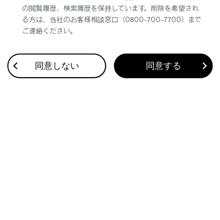
の閲覧履歴、検索履歴を保持しています。削除を希望され
る方は、当社のお客様相談窓口（0800-700-7700）まで
ご連絡ください。
同意しない
同意する
合わせガラス
強化ガラス
警告
走行中の警告
冠水路または冠水のおそれがある道路は、走行し
ないでください。車両が故障して動かなくなり、
水没や漂流から死亡につながるおそれがありま
す。